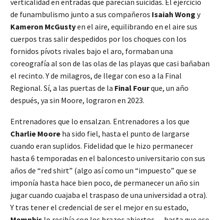
verticalidad en entradas que parecían suicidas. El ejercicio
de funambulismo junto a sus compañeros
Isaiah Wong
y
Kameron McGusty
en el aire, equilibrando en el aire sus
cuerpos tras salir despedidos por los choques con los
fornidos pívots rivales bajo el aro, formaban una
coreografía al son de las olas de las playas que casi bañaban
el recinto. Y de milagros, de llegar con eso a la Final
Regional. Sí, a las puertas de la
Final Four
que, un año
después, ya sin Moore, lograron en 2023.
Entrenadores que lo ensalzan. Entrenadores a los que
Charlie Moore
ha sido fiel, hasta el punto de largarse
cuando eran suplidos. Fidelidad que le hizo permanecer
hasta 6 temporadas en el baloncesto universitario con sus
años de “red shirt” (algo así como un “impuesto” que se
imponía hasta hace bien poco, de permanecer un año sin
jugar cuando cuajaba el traspaso de una universidad a otra).
Y tras tener el credencial de ser el mejor en su estado,
Memphis
lo recibía con los brazos abiertos… hasta que ese