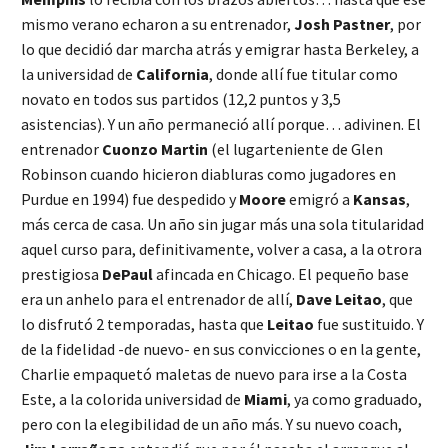
mismo verano echaron a su entrenador,
Josh Pastner
, por
lo que decidió dar marcha atrás y emigrar hasta Berkeley, a
la universidad de
California
, donde allí fue titular como
novato en todos sus partidos (12,2 puntos y 3,5
asistencias). Y un año permaneció allí porque… adivinen. El
entrenador
Cuonzo Martin
(el lugarteniente de Glen
Robinson cuando hicieron diabluras como jugadores en
Purdue en 1994) fue despedido y
Moore
emigró a
Kansas
,
más cerca de casa. Un año sin jugar más una sola titularidad
aquel curso para, definitivamente, volver a casa, a la otrora
prestigiosa
DePaul
afincada en Chicago. El pequeño base
era un anhelo para el entrenador de allí,
Dave Leitao
, que
lo disfrutó 2 temporadas, hasta que
Leitao
fue sustituido. Y
de la fidelidad -de nuevo- en sus convicciones o en la gente,
Charlie empaquetó maletas de nuevo para irse a la Costa
Este, a la colorida universidad de
Miami
, ya como graduado,
pero con la elegibilidad de un año más. Y su nuevo coach,