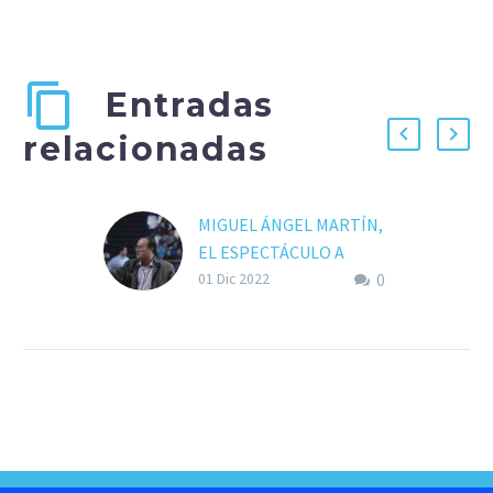
Entradas
relacionadas
MIGUEL ÁNGEL MARTÍN,
EL ESPECTÁCULO A
0
ESCENA
01 Dic 2022
Cuentan que una noche
de un 11 de mayo, en un
restaurante de Málaga,
los jugadores de la
plantilla de…