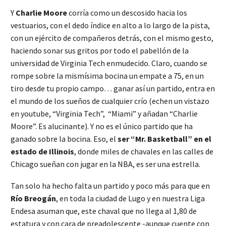
Y
Charlie Moore
corría como un descosido hacia los
vestuarios, con el dedo índice en alto a lo largo de la pista,
con un ejército de compañeros detrás, con el mismo gesto,
haciendo sonar sus gritos por todo el pabellón de la
universidad de Virginia Tech enmudecido. Claro, cuando se
rompe sobre la mismísima bocina un empate a 75, en un
tiro desde tu propio campo… ganar así un partido, entra en
el mundo de los sueños de cualquier crío (echen un vistazo
en youtube, “Virginia Tech”, “Miami” y añadan “Charlie
Moore”. Es alucinante). Y no es el único partido que ha
ganado sobre la bocina. Eso, el
ser “Mr. Basketball” en el
estado de Illinois
, donde miles de chavales en las calles de
Chicago sueñan con jugar en la NBA, es ser una estrella.
Tan solo ha hecho falta un partido y poco más para que en
Río Breogán
, en toda la ciudad de Lugo y en nuestra Liga
Endesa asuman que, este chaval que no llega al 1,80 de
estatura y con cara de preadolescente -aunque cuente con