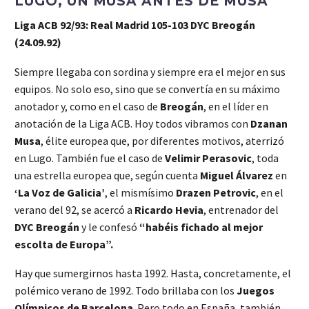
LUGO, UN MUSA ANTES DE MUSA
Liga ACB 92/93: Real Madrid 105-103 DYC Breogán
(24.09.92)
Siempre llegaba con sordina y siempre era el mejor en sus
equipos. No solo eso, sino que se convertía en su máximo
anotador y, como en el caso de
Breogán
, en el líder en
anotación de la Liga ACB. Hoy todos vibramos con
Dzanan
Musa
, élite europea que, por diferentes motivos, aterrizó
en Lugo. También fue el caso de
Velimir Perasovic
, toda
una estrella europea que, según cuenta
Miguel Álvarez
en
‘La Voz de Galicia’
, el mismísimo
Drazen Petrovic
, en el
verano del 92, se acercó a
Ricardo Hevia
, entrenador del
DYC Breogán
y le confesó
“habéis fichado al mejor
escolta de Europa”.
Hay que sumergirnos hasta 1992. Hasta, concretamente, el
polémico verano de 1992. Todo brillaba con los
Juegos
Olímpicos de Barcelona
. Pero todo en España, también