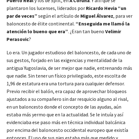
Puerto Real
y los de Split, en
A Coruña
. Y allí que se
plantaron los lucenses, liderados por
Ricardo Hevia “un
par de veces”
según el artículo de
Miguel Álvarez
, para ver
baloncesto de élite continental.
“Enseguida me llamó la
atención lo bueno que era”
. ¿Eran tan bueno
Velimir
Perasovic
?
Lo era. Un jugador estudioso del baloncesto, de cada uno de
sus gestos, forjado en las exigencias y mentalidad de la
antigua Yugoslavia, de ser mejor que nadie, entrenando más
que nadie. Sin tener un físico privilegiado, este escolta de
1,96 de estatura era una tortura para cualquier defensor.
Previo recibir el balón, era capaz de aprovechar bloqueos
ajustados a su compañero sin dar resquicio alguno al rival,
en un baloncesto donde el concepto de las ayudas, aún
estaba más yermo que en la actualidad. Se le intuía y así
evidenciaba ese paso más en técnica individual balcánica
por encima del baloncesto occidental europeo que existía
entonces. El uso de sus pies estaba más que medido y