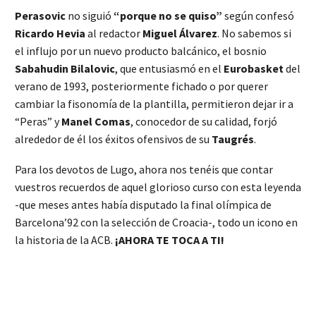
Perasovic
no siguió
“porque no se quiso”
según confesó
Ricardo Hevia
al redactor
Miguel Álvarez
. No sabemos si
el influjo por un nuevo producto balcánico, el bosnio
Sabahudin Bilalovic
, que entusiasmó en el
Eurobasket
del
verano de 1993, posteriormente fichado o por querer
cambiar la fisonomía de la plantilla, permitieron dejar ir a
“Peras” y
Manel Comas
, conocedor de su calidad, forjó
alrededor de él los éxitos ofensivos de su
Taugrés
.
Para los devotos de Lugo, ahora nos tenéis que contar
vuestros recuerdos de aquel glorioso curso con esta leyenda
-que meses antes había disputado la final olímpica de
Barcelona’92 con la selección de Croacia-, todo un icono en
la historia de la ACB.
¡AHORA TE TOCA A TI!