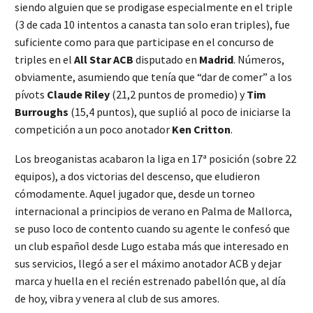
siendo alguien que se prodigase especialmente en el triple
(3 de cada 10 intentos a canasta tan solo eran triples), fue
suficiente como para que participase en el concurso de
triples en el
All Star ACB
disputado en
Madrid
. Números,
obviamente, asumiendo que tenía que “dar de comer” a los
pívots
Claude Riley
(21,2 puntos de promedio) y
Tim
Burroughs
(15,4 puntos), que suplió al poco de iniciarse la
competición a un poco anotador
Ken Critton
.
Los breoganistas acabaron la liga en 17ª posición (sobre 22
equipos), a dos victorias del descenso, que eludieron
cómodamente. Aquel jugador que, desde un torneo
internacional a principios de verano en Palma de Mallorca,
se puso loco de contento cuando su agente le confesó que
un club español desde Lugo estaba más que interesado en
sus servicios, llegó a ser el máximo anotador ACB y dejar
marca y huella en el recién estrenado pabellón que, al día
de hoy, vibra y venera al club de sus amores.