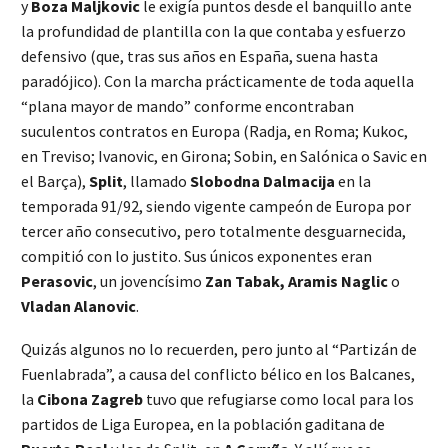
y
Boza Maljkovic
le exigía puntos desde el banquillo ante
la profundidad de plantilla con la que contaba y esfuerzo
defensivo (que, tras sus años en España, suena hasta
paradójico). Con la marcha prácticamente de toda aquella
“plana mayor de mando” conforme encontraban
suculentos contratos en Europa (Radja, en Roma; Kukoc,
en Treviso; Ivanovic, en Girona; Sobin, en Salónica o Savic en
el Barça),
Split
, llamado
Slobodna Dalmacija
en la
temporada 91/92, siendo vigente campeón de Europa por
tercer año consecutivo, pero totalmente desguarnecida,
compitió con lo justito. Sus únicos exponentes eran
Perasovic
, un jovencísimo
Zan Tabak, Aramis Naglic
o
Vladan Alanovic
.
Quizás algunos no lo recuerden, pero junto al “Partizán de
Fuenlabrada”, a causa del conflicto bélico en los Balcanes,
la
Cibona Zagreb
tuvo que refugiarse como local para los
partidos de Liga Europea, en la población gaditana de