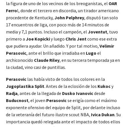
la figura de uno de los vecinos de los breoganistas, el
OAR
Ferro
l, donde el tercero en discordia, un tirador americano
procedente de Kentucky,
John Pelphrey
, disputó tan solo
17 encuentros de liga, con poco más de 14 minutos de
media y 7,1 puntos. Incluso el campeón, el
Joventut
, tuvo
primero a
Joe Kopicki
y luego
Chris Jent
como ese extra
que pudiera ayudar. Un añadido. Y por tal motivo,
Velimir
Perasovic
, ante el brillo que irradiaba en
Lugo
el
archiconocido
Claude Riley
, en su tercera temporada ya en
la ciudad, vino casi de puntillas.
Perasovic
las había visto de todos los colores en la
Jugoplastika Split
. Antes de la eclosión de los
Kukoc
y
Radja
, antes de la llegada de
Dusko Ivanovic
desde
Buducnost
, el joven
Perasovic
se erigía como el máximo
exponente ofensivo del equipo de Split, por delante incluso
de la veteranía del futuro ilustre scout NBA,
Ivica Dukan
. Su
importancia quedó relegada ante el impacto de todos ellos