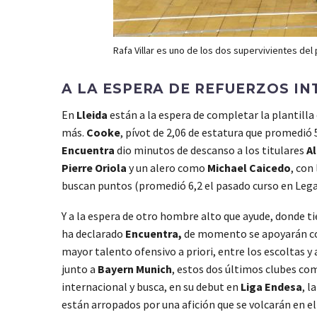
Rafa Villar es uno de los dos supervivientes del
A LA ESPERA DE REFUERZOS IN
En
Lleida
están a la espera de completar la plantilla 
más.
Cooke
, pívot de 2,06 de estatura que promedió 
Encuentra
dio minutos de descanso a los titulares
A
Pierre Oriola
y un alero como
Michael Caicedo
, con
buscan puntos (promedió 6,2 el pasado curso en Lega)
Y a la espera de otro hombre alto que ayude, donde ti
ha declarado
Encuentra,
de momento se apoyarán com
mayor talento ofensivo a priori, entre los escoltas y
junto a
Bayern Munich
, estos dos últimos clubes c
internacional y busca, en su debut en
Liga Endesa
, l
están arropados por una afición que se volcarán en e