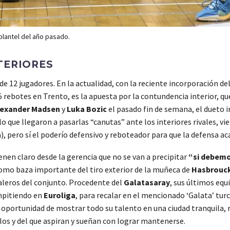
 plantel del año pasado.
TERIORES
de 12 jugadores. En la actualidad, con la reciente incorporación de
5 rebotes en Trento, es la apuesta por la contundencia interior, qu
lexander Madsen
y
Luka Bozic
el pasado fin de semana, el dueto 
 lo que llegaron a pasarlas “canutas” ante los interiores rivales, v
, pero sí el poderío defensivo y reboteador para que la defensa ac
enen claro desde la gerencia que no se van a precipitar
“si debemo
o baza importante del tiro exterior de la muñeca de
Hasbrouc
 aleros del conjunto. Procedente del
Galatasaray
, sus últimos equ
ompitiendo en
Euroliga
, para recalar en el mencionado ‘Galata’ tur
a oportunidad de mostrar todo su talento en una ciudad tranquila, 
llos y del que aspiran y sueñan con lograr mantenerse.