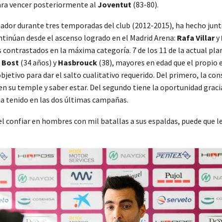
ara vencer posteriormente al
Joventut
(83-80).
enador durante tres temporadas del club (2012-2015), ha hecho jun
ntinúan desde el ascenso logrado en el Madrid Arena:
Rafa Villar
y
 contrastados en la máxima categoría. 7 de los 11 de la actual plan
 Bost
(34 años) y
Hasbrouck
(38), mayores en edad que el propio
objetivo para dar el salto cualitativo requerido. Del primero, la co
n su temple y saber estar. Del segundo tiene la oportunidad gracia
 ha tenido en las dos últimas campañas.
el confiar en hombres con mil batallas a sus espaldas, puede que les 