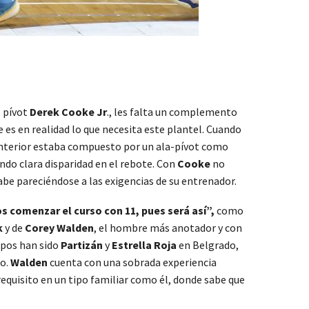
l pívot
Derek Cooke Jr
., les falta un complemento
e es en realidad lo que necesita este plantel. Cuando
interior estaba compuesto por un ala-pívot como
iendo clara disparidad en el rebote. Con
Cooke
no
abe pareciéndose a las exigencias de su entrenador.
s comenzar el curso con 11, pues será así”,
como
k
y de
Corey Walden
, el hombre más anotador y con
ipos han sido
Partizán
y
Estrella Roja
en Belgrado,
co.
Walden
cuenta con una sobrada experiencia
requisito en un tipo familiar como él, donde sabe que