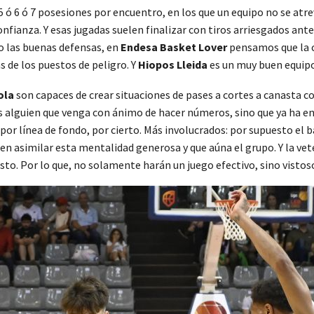
 5 ó 6 ó 7 posesiones por encuentro, en los que un equipo no se at
nfianza. Y esas jugadas suelen finalizar con tiros arriesgados ante
 o las buenas defensas, en
Endesa Basket Lover
pensamos que la c
 de los puestos de peligro. Y
Hiopos Lleida
es un muy buen equipo
ola
son capaces de crear situaciones de pases a cortes a canasta co
s alguien que venga con ánimo de hacer números, sino que ya ha e
 por línea de fondo, por cierto. Más involucrados: por supuesto el 
en asimilar esta mentalidad generosa y que aúna el grupo. Y la vet
to. Por lo que, no solamente harán un juego efectivo, sino vistos