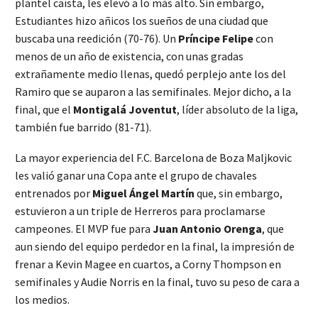
plantel caísta, les elevó a lo más alto. Sin embargo,
Estudiantes hizo añicos los sueños de una ciudad que
buscaba una reedición (70-76). Un
Príncipe Felipe
con
menos de un año de existencia, con unas gradas
extrañamente medio llenas, quedó perplejo ante los del
Ramiro que se auparon a las semifinales. Mejor dicho, a la
final, que el
Montigalá Joventut
, líder absoluto de la liga,
también fue barrido (81-71).
La mayor experiencia del F.C. Barcelona de Boza Maljkovic
les valió ganar una Copa ante el grupo de chavales
entrenados por
Miguel Ángel Martín
que, sin embargo,
estuvieron a un triple de Herreros para proclamarse
campeones. El MVP fue para
Juan Antonio Orenga
, que
aun siendo del equipo perdedor en la final, la impresión de
frenar a Kevin Magee en cuartos, a Corny Thompson en
semifinales y Audie Norris en la final, tuvo su peso de cara a
los medios.