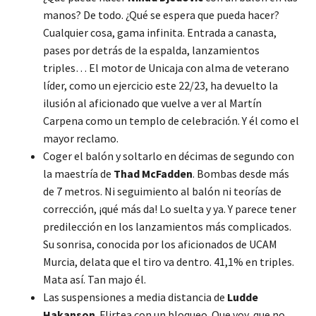
manos? De todo. ¿Qué se espera que pueda hacer?
Cualquier cosa, gama infinita. Entrada a canasta,
pases por detrás de la espalda, lanzamientos
triples… El motor de Unicaja con alma de veterano
líder, como un ejercicio este 22/23, ha devuelto la
ilusión al aficionado que vuelve a ver al Martín
Carpena como un templo de celebración. Y él como el
mayor reclamo.
Coger el balón y soltarlo en décimas de segundo con
la maestría de
Thad McFadden
. Bombas desde más
de 7 metros. Ni seguimiento al balón ni teorías de
corrección, ¡qué más da! Lo suelta y ya. Y parece tener
predilección en los lanzamientos más complicados.
Su sonrisa, conocida por los aficionados de UCAM
Murcia, delata que el tiro va dentro. 41,1% en triples.
Mata así. Tan majo él.
Las suspensiones a media distancia de
Ludde
Hakanson
. Flirtea con un bloqueo. Que voy, que no,