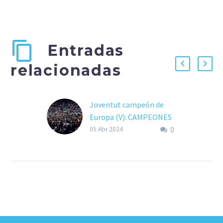
Entradas
relacionadas
Joventut campeón de
Europa (V): CAMPEONES
0
Treinta años no son nada.
05 Abr 2024
En el Palau Olimpic,
vacío, silencioso, se
puede echar un vistazo
desde el parquet,
recreándose. Es…