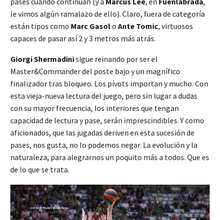
pases cuando continúan (y a
Marcus Lee
, en
Fuenlabrada
,
le vimos algún ramalazo de ello). Claro, fuera de categoría
están tipos como
Marc Gasol
o
Ante Tomic
, virtuosos
capaces de pasar así 2 y 3 metros más atrás.
Giorgi Shermadini
sigue reinando por ser el
Master&Commander del poste bajo y un magnífico
finalizador tras bloqueo. Los pívots importan y mucho. Con
esta vieja-nueva lectura del juego, pero sin lugar a dudas
con su mayor frecuencia, los interiores que tengan
capacidad de lectura y pase, serán imprescindibles. Y como
aficionados, que las jugadas deriven en esta sucesión de
pases, nos gusta, no lo podemos negar. La evolución y la
naturaleza, para alegrarnos un poquito más a todos. Que es
de lo que se trata.