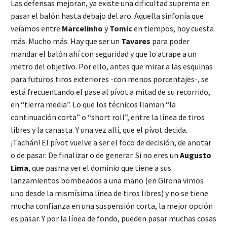
Las defensas mejoran, ya existe una dificultad suprema en
pasar el balón hasta debajo del aro. Aquella sinfonía que
veíamos entre
Marcelinho
y
Tomic
en tiempos, hoy cuesta
más. Mucho más. Hay que ser un
Tavares
para poder
mandar el balón ahí con seguridad y que lo atrape a un
metro del objetivo. Por ello, antes que mirar a las esquinas
para futuros tiros exteriores -con menos porcentajes-, se
está frecuentando el pase al pívot a mitad de su recorrido,
en “tierra media”. Lo que los técnicos llaman “la
continuación corta” o “short roll”, entre la línea de tiros
libres y la canasta. Y una vez allí, que el pívot decida.
¡Tachán! El pívot vuelve a ser el foco de decisión, de anotar
o de pasar. De finalizar o de generar. Si no eres un
Augusto
Lima
, que pasma ver el dominio que tiene a sus
lanzamientos bombeados a una mano (en Girona vimos
uno desde la mismísima línea de tiros libres) y no se tiene
mucha confianza en una suspensión corta, la mejor opción
es pasar. Y por la línea de fondo, pueden pasar muchas cosas