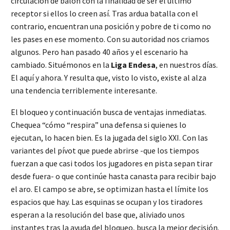
circulación de balón con la finalidad de ser el último
receptor si ellos lo creen así. Tras ardua batalla con el
contrario, encuentran una posición y pobre de ti como no
les pases en ese momento. Con su autoridad nos criamos
algunos. Pero han pasado 40 años y el escenario ha
cambiado. Situémonos en la
Liga Endesa
, en nuestros días.
El aquí y ahora. Y resulta que, visto lo visto, existe al alza
una tendencia terriblemente interesante.
El bloqueo y continuación busca de ventajas inmediatas.
Chequea “cómo “respira” una defensa si quienes lo
ejecutan, lo hacen bien. Es la jugada del siglo XXI. Con las
variantes del pívot que puede abrirse -que los tiempos
fuerzan a que casi todos los jugadores en pista sepan tirar
desde fuera- o que continúe hasta canasta para recibir bajo
el aro. El campo se abre, se optimizan hasta el límite los
espacios que hay. Las esquinas se ocupan y los tiradores
esperan a la resolución del base que, aliviado unos
instantes tras la ayuda del bloqueo, busca la mejor decisión.