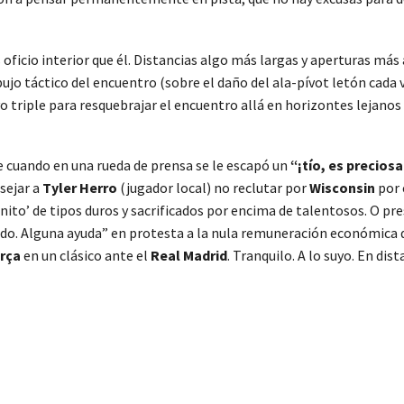
 oficio interior que él. Distancias algo más largas y aperturas má
bujo táctico del encuentro (sobre el daño del ala-pívot letón cada 
vo triple para resquebrajar el encuentro allá en horizontes lejanos 
e cuando en una rueda de prensa se le escapó un
“¡tío, es preciosa
sejar a
Tyler Herro
(jugador local) no reclutar por
Wisconsin
por 
nito’ de tipos duros y sacrificados por encima de talentosos. O pr
nado. Alguna ayuda” en protesta a la nula remuneración económica 
rça
en un clásico ante el
Real Madrid
. Tranquilo. A lo suyo. En di