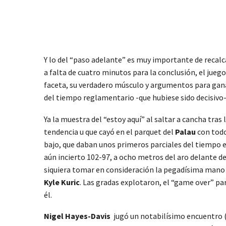
Y lo del “paso adelante” es muy importante de recalc
a falta de cuatro minutos para la conclusión, el jue
faceta, su verdadero músculo y argumentos para gana
del tiempo reglamentario -que hubiese sido decisivo-,
Ya la muestra del “estoy aquí” al saltar a cancha tra
tendencia u que cayó en el parquet del
Palau
con todo
bajo, que daban unos primeros parciales del tiempo e
aún incierto 102-97, a ocho metros del aro delante d
siquiera tomar en consideración la pegadísima mano 
Kyle Kuric
. Las gradas explotaron, el “game over” par
él.
Nigel Hayes-Davis
jugó un notabilísimo encuentro (1