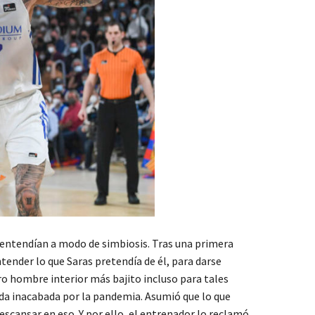
e entendían a modo de simbiosis. Tras una primera
ntender lo que Saras pretendía de él, para darse
tro hombre interior más bajito incluso para tales
orada inacabada por la pandemia. Asumió que lo que
scansar en eso. Y por ello, el entrenador lo reclamó