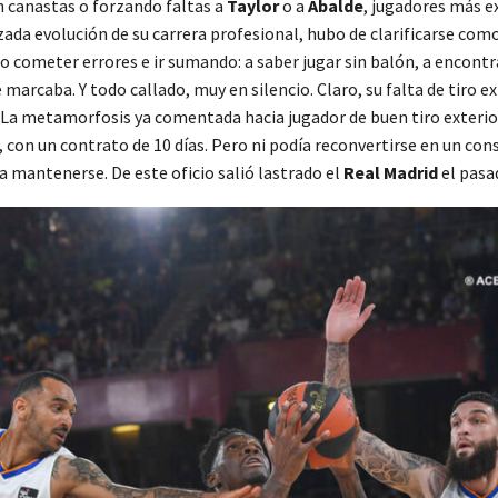
n canastas o forzando faltas a
Taylor
o a
Abalde
, jugadores más e
ada evolución de su carrera profesional, hubo de clarificarse como
o cometer errores e ir sumando: a saber jugar sin balón, a encontr
 marcaba. Y todo callado, muy en silencio. Claro, su falta de tiro ex
. La metamorfosis ya comentada hacia jugador de buen tiro exterior
 con un contrato de 10 días. Pero ni podía reconvertirse en un consu
ía mantenerse. De este oficio salió lastrado el
Real Madrid
el pas