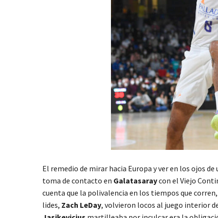
El remedio de mirar hacia Europa y ver en los ojos de
toma de contacto en
Galatasaray
con el Viejo Cont
cuenta que la polivalencia en los tiempos que corren, 
lides,
Zach LeDay
, volvieron locos al juego interior
Jasikevicius
martilleaba por inculcar era la obligac