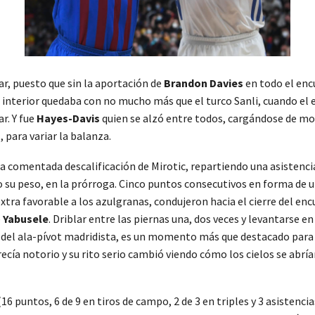
ar, puesto que sin la aportación de
Brandon Davies
en todo el enc
go interior quedaba con no mucho más que el turco Sanli, cuando e
r. Y fue
Hayes-Davis
quien se alzó entre todos, cargándose de mot
 para variar la balanza.
s la comentada descalificación de Mirotic, repartiendo una asistenc
 su peso, en la prórroga. Cinco puntos consecutivos en forma de u
xtra favorable a los azulgranas, condujeron hacia el cierre del en
e
Yabusele
. Driblar entre las piernas una, dos veces y levantarse en
del ala-pívot madridista, es un momento más que destacado para ce
ecía notorio y su rito serio cambió viendo cómo los cielos se abrí
6 puntos, 6 de 9 en tiros de campo, 2 de 3 en triples y 3 asistenc