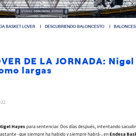
DA BASKET LOVER
DESCUBRIENDO BALONCESTO
BALONCES
R DE LA JORNADA: Nigel Ha
como largas
022
Nigel Hayes
para sentenciar. Dos días después, intentando sacudir
bastante -que siempre ha habido y siempre habrá-, en
Endesa Bas