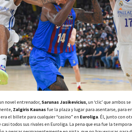
 un novel entrenador,
Sarunas Jasikevicius
, un ‘clic’ que ambos s
inente,
Zalgiris Kaunas
fue la plaza y lugar para asentarse, para e
era el billete para cualquier “casino” en
Euroliga
. Él, junto con o
 de casi todos sus rivales en Euroliga. La pena que esa fue la temp
ión a pensar permanentemente en pista, que no hay excusas para de