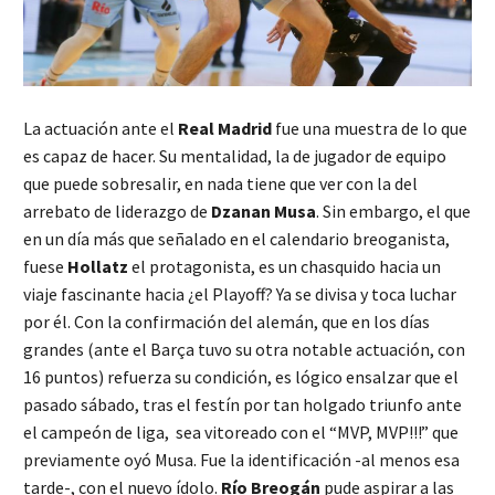
La actuación ante el
Real Madrid
fue una muestra de lo que
es capaz de hacer. Su mentalidad, la de jugador de equipo
que puede sobresalir, en nada tiene que ver con la del
arrebato de liderazgo de
Dzanan Musa
. Sin embargo, el que
en un día más que señalado en el calendario breoganista,
fuese
Hollatz
el protagonista, es un chasquido hacia un
viaje fascinante hacia ¿el Playoff? Ya se divisa y toca luchar
por él. Con la confirmación del alemán, que en los días
grandes (ante el Barça tuvo su otra notable actuación, con
16 puntos) refuerza su condición, es lógico ensalzar que el
pasado sábado, tras el festín por tan holgado triunfo ante
el campeón de liga, sea vitoreado con el “MVP, MVP!!!” que
previamente oyó Musa. Fue la identificación -al menos esa
tarde-, con el nuevo ídolo.
Río Breogán
pude aspirar a las