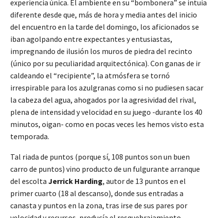
experiencia única. El ambiente en su “bombonera” se intuía
diferente desde que, más de hora y media antes del inicio
del encuentro en la tarde del domingo, los aficionados se
iban agolpando entre expectantes y entusiastas,
impregnando de ilusión los muros de piedra del recinto
(único por su peculiaridad arquitectónica). Con ganas de ir
caldeando el “recipiente”, la atmósfera se tornó
irrespirable para los azulgranas como si no pudiesen sacar
la cabeza del agua, ahogados por la agresividad del rival,
plena de intensidad y velocidad en su juego -durante los 40
minutos, oigan- como en pocas veces les hemos visto esta
temporada.
Tal riada de puntos (porque sí, 108 puntos son un buen
carro de puntos) vino producto de un fulgurante arranque
del escolta
Jerrick Harding
, autor de 13 puntos en el
primer cuarto (18 al descanso), donde sus entradas a
canasta y puntos en la zona, tras irse de sus pares por
velocidad y recursos, producía el resquebrajamiento