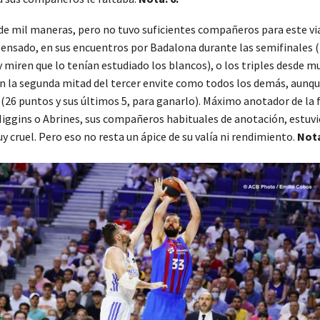
 de mil maneras, pero no tuvo suficientes compañeros para este viaj
ensado, en sus encuentros por Badalona durante las semifinales (1
 miren que lo tenían estudiado los blancos), o los triples desde m
en la segunda mitad del tercer envite como todos los demás, aunqu
(26 puntos y sus últimos 5, para ganarlo). Máximo anotador de la 
, Higgins o Abrines, sus compañeros habituales de anotación, estuv
uy cruel. Pero eso no resta un ápice de su valía ni rendimiento.
Nota