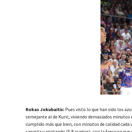
Rokas Jokubaitis:
Pues visto lo que han sido los azu
semejante al de Kuric, viviendo demasiados minutos e
cumplido más que bien, con minutos de calidad cada ve
canasta y anotando (5,8 puntos), con la frescura que