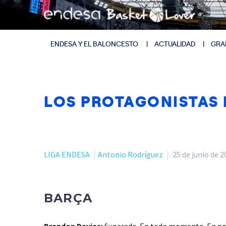
ENDESA Y EL BALONCESTO
ACTUALIDAD
GRA
LOS PROTAGONISTAS D
LIGA ENDESA
Antonio Rodríguez
25 de junio de 
BARÇA
Brandon Davies:
Superado. En todo momento. En poca