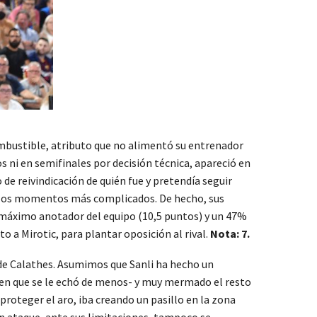
ombustible, atributo que no alimentó su entrenador
s ni en semifinales por decisión técnica, apareció en
 de reivindicación de quién fue y pretendía seguir
en los momentos más complicados. De hecho, sus
 máximo anotador del equipo (10,5 puntos) y un 47%
o a Mirotic, para plantar oposición al rival.
Nota: 7.
 de Calathes. Asumimos que Sanli ha hecho un
 bien que se le echó de menos- y muy mermado el resto
proteger el aro, iba creando un pasillo en la zona
n ataque, ante sus limitaciones, tampoco se