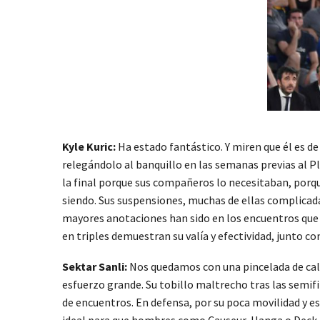
Kyle Kuric:
Ha estado fantástico. Y miren que él es d
relegándolo al banquillo en las semanas previas al Pl
la final porque sus compañeros lo necesitaban, porque
siendo. Sus suspensiones, muchas de ellas complicad
mayores anotaciones han sido en los encuentros que 
en triples demuestran su valía y efectividad, junto c
Sektar Sanli:
Nos quedamos con una pincelada de cali
esfuerzo grande. Su tobillo maltrecho tras las semifi
de encuentros. En defensa, por su poca movilidad y esc
ideal para que hombres como Causeur, Hanga o Deck l