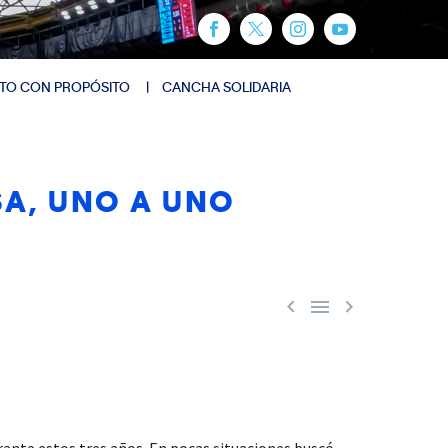
TO CON PROPÓSITO
CANCHA SOLIDARIA
SA, UNO A UNO



ante estos tres años. En pocas situaciones buscó