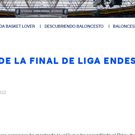
DA BASKET LOVER
DESCUBRIENDO BALONCESTO
BALONCES
E LA FINAL DE LIGA ENDE
2022
s ocasiones ha mostrado la valía que ha encandilado al Palau dur