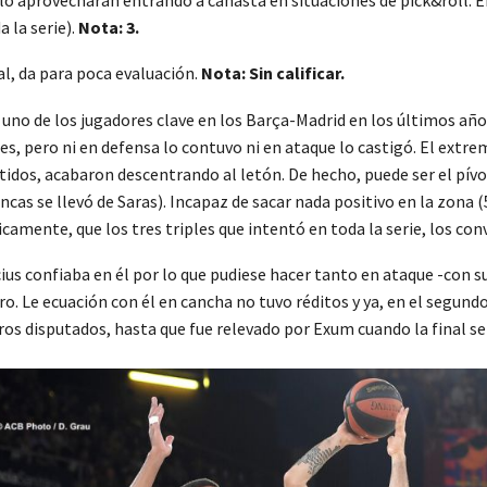
 la serie).
Nota: 3.
l, da para poca evaluación.
Nota: Sin calificar.
uno de los jugadores clave en los Barça-Madrid en los últimos años,
vares, pero ni en defensa lo contuvo ni en ataque lo castigó. El ex
etidos, acabaron descentrando al letón. De hecho, puede ser el pí
cas se llevó de Saras). Incapaz de sacar nada positivo en la zona
amente, que los tres triples que intentó en toda la serie, los conv
cius confiaba en él por lo que pudiese hacer tanto en ataque -con
otro. Le ecuación con él en cancha no tuvo réditos y ya, en el segun
ros disputados, hasta que fue relevado por Exum cuando la final se