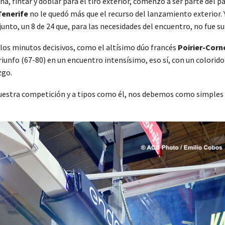
, fintar y doblar para el tiro exterior, comenzó a ser parte del p
Tenerife
no le quedó más que el recurso del lanzamiento exterior. 
onjunto, un 8 de 24 que, para las necesidades del encuentro, no fue su
los minutos decisivos, como el altísimo dúo francés
Poirier-Corn
riunfo (67-80) en un encuentro intensísimo, eso sí, con un colorido
zgo.
estra competición y a tipos como él, nos debemos como simples esp