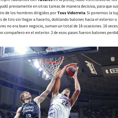
 ayudó previamente en otras tareas de manera decisiva, para que 
iro de los hombres dirigidos por
Txus Vidorreta
. Si ponemos la lu
s de tiro sin llegar a hacerlo, doblando balones hacia el exterior 
s no era buen negocio, suman un total de 16 ocasiones. 16 veces, un
 un compañero en el exterior. 2 de esos pases fueron balones perd