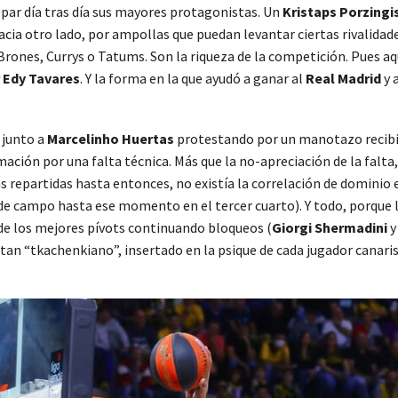
copar día tras día sus mayores protagonistas. Un
Kristaps Porzingi
 hacia otro lado, por ampollas que puedan levantar ciertas rivalid
rones, Currys o Tatums. Son la riqueza de la competición. Pues aqu
 Edy Tavares
. Y la forma en la que ayudó a ganar al
Real Madrid
y 
 junto a
Marcelinho Huertas
protestando por un manotazo recibi
mación por una falta técnica. Más que la no-apreciación de la falta,
ias repartidas hasta entonces, no existía la correlación de dominio
s de campo hasta ese momento en el tercer cuarto). Y todo, porque
de los mejores pívots continuando bloqueos (
Giorgi Shermadini
 tan “tkachenkiano”, insertado en la psique de cada jugador canaris