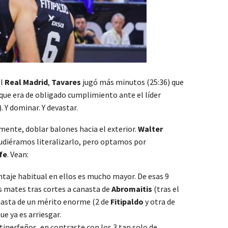
l
Real Madrid
,
Tavares
jugó más minutos (25:36) que
ue era de obligado cumplimiento ante el líder
 Y dominar. Y devastar.
mente, doblar balones hacia el exterior.
Walter
 Pudiéramos literalizarlo, pero optamos por
fe
. Vean:
entaje habitual en ellos es mucho mayor. De esas 9
os mates tras cortes a canasta de
Abromaitis
(tras el
anasta de un mérito enorme (2 de
Fitipaldo
y otra de
ue ya es arriesgar.
 tinerfeños, en contraste con los 3 tan solo de