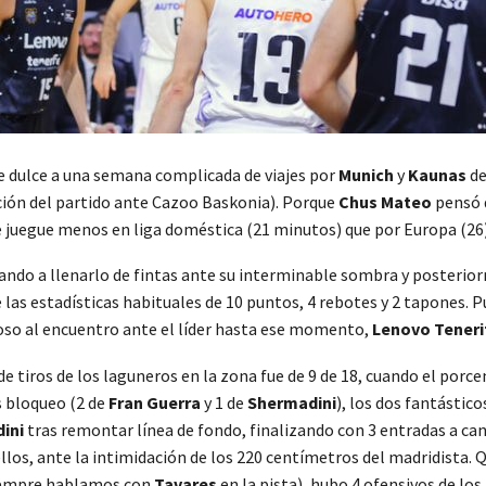
he dulce a una semana complicada de viajes por
Munich
y
Kaunas
de
ción del partido ante Cazoo Baskonia). Porque
Chus Mateo
pensó q
e juegue menos en liga doméstica (21 minutos) que por Europa (26).
zando a llenarlo de fintas ante su interminable sombra y posterior
e las estadísticas habituales de 10 puntos, 4 rebotes y 2 tapones.
oso al encuentro ante el líder hasta ese momento,
Lenovo Teneri
de tiros de los laguneros en la zona fue de 9 de 18, cuando el porc
s bloqueo (2 de
Fran Guerra
y 1 de
Shermadini
), los dos fantástic
ini
tras remontar línea de fondo, finalizando con 3 entradas a c
ellos, ante la intimidación de los 220 centímetros del madridista. Q
siempre hablamos con
Tavares
en la pista), hubo 4 ofensivos de los