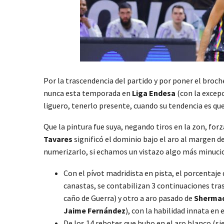
Por la trascendencia del partido y por poner el broc
nunca esta temporada en
Liga Endesa
(con la excep
liguero, tenerlo presente, cuando su tendencia es qu
Que la pintura fue suya, negando tiros en la zon, for
Tavares
significó el dominio bajo el aro al margen d
numerizarlo, si echamos un vistazo algo más minuci
Con el pívot madridista en pista, el porcentaje 
canastas, se contabilizan 3 continuaciones tra
caño de Guerra) y otro a aro pasado de
Shermad
Jaime Fernández
), con la habilidad innata en 
De los 14 rebotes que hubo en el aro blanco (