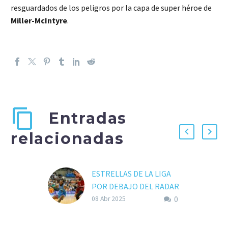
resguardados de los peligros por la capa de super héroe de
Miller-McIntyre
.
Entradas
relacionadas
ESTRELLAS DE LA LIGA
POR DEBAJO DEL RADAR
0
(I)
08 Abr 2025
Desgranando jornadas,
oteando en el horizonte