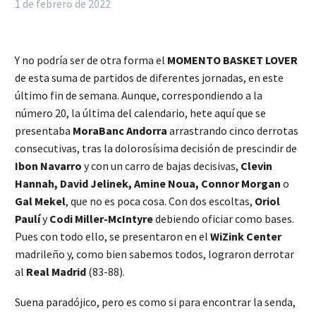
1 de febrero de 2022
Y no podría ser de otra forma el
MOMENTO BASKET LOVER
de esta suma de partidos de diferentes jornadas, en este
último fin de semana. Aunque, correspondiendo a la
número 20, la última del calendario, hete aquí que se
presentaba
MoraBanc Andorra
arrastrando cinco derrotas
consecutivas, tras la dolorosísima decisión de prescindir de
Ibon Navarro
y con un carro de bajas decisivas,
Clevin
Hannah, David Jelinek, Amine Noua, Connor Morgan
o
Gal Mekel
, que no es poca cosa. Con dos escoltas,
Oriol
Paulí
y
Codi Miller-McIntyre
debiendo oficiar como bases.
Pues con todo ello, se presentaron en el
WiZink Center
madrileño y, como bien sabemos todos, lograron derrotar
al
Real Madrid
(83-88).
Suena paradójico, pero es como si para encontrar la senda,