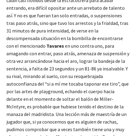
caían casi llovidos desde la estratosfera para acabar
entrando, era difícil opositar ante un arrebato de talento
así. Y no es que fueran tan solo entradas, o suspensiones
tras paso atrás, sino que tuvo los arrestos y la frialdad, tras
31 minutos de pura intensidad, de verse en la
descompensada situación en la bombilla de encontrarse
con el mencionado
Tavares
en uno contra uno, para
amagando con entrar, paso atrás, amenaza de suspensión y
otra vez arrancándose hacia el aro, lograr la bandeja de la
sentencia, a falta de 23 segundos y un 81-86 ya insalvable. Y
su rival, mirando al suelo, con su resquebrajada
autoconfianza del “si a mí me tocaba taponar ese tiro”, que
por las artes de playground, echando el cuerpo hacia
delante en el momento de soltar el balón de Miller-
McIntyre, es probable que hubiese tenido el destino de la
manaza del madridista. Una lección más de maestría de un
jugador que, si ya conocemos que es alguien de rachas,
pudimos comprobar que a veces también tiene una y muy