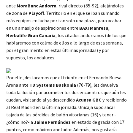
ante
MoraBanc Andorra
, rival directo (85-92), alejándoles
de zona de
Playoff
. Territorio en el que se iban sumando
más equipos en lucha por tan solo una plaza, para acabar
en un amasijo de aspiraciones entre
BAXI Manresa
,
Herbalife Gran Canaria
, los citados andorranos (de los que
hablaremos con calma de ellos a lo largo de esta semana,
por el gran mérito en estas últimas jornadas) y por
supuesto, los andaluces.
Por ello, destacamos que el triunfo en el Fernando Buesa
Arena ante
TD Systems Baskonia
(70-79), les devuelva
toda la ilusión par acometer los dos encuentros que aún les
quedan, visitando al ya descendido
Acunsa GBC
y recibiendo
al Real Madrid en la última jornada. Unicaja supo sacar
tajada de las pérdidas de balón vitorianas (16) y tener -
¿cómo no?- a
Jaime Fernández
en estado de gracia con 17
puntos, como máximo anotador. Además, nos gustaría