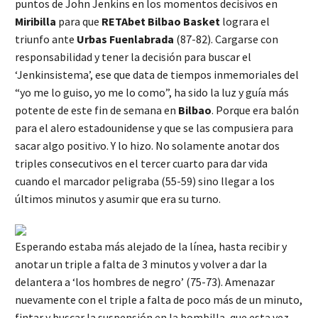
puntos de John Jenkins en los momentos decisivos en
Miribilla
para que
RETAbet Bilbao Basket
lograra el
triunfo ante
Urbas Fuenlabrada
(87-82). Cargarse con
responsabilidad y tener la decisión para buscar el
‘Jenkinsistema’, ese que data de tiempos inmemoriales del
“yo me lo guiso, yo me lo como”, ha sido la luz y guía más
potente de este fin de semana en
Bilbao
. Porque era balón
para el alero estadounidense y que se las compusiera para
sacar algo positivo. Y lo hizo. No solamente anotar dos
triples consecutivos en el tercer cuarto para dar vida
cuando el marcador peligraba (55-59) sino llegar a los
últimos minutos y asumir que era su turno.
Esperando estaba más alejado de la línea, hasta recibir y
anotar un triple a falta de 3 minutos y volver a dar la
delantera a ‘los hombres de negro’ (75-73). Amenazar
nuevamente con el triple a falta de poco más de un minuto,
fintar y buscar la suspensión en la bombilla, que esta vez