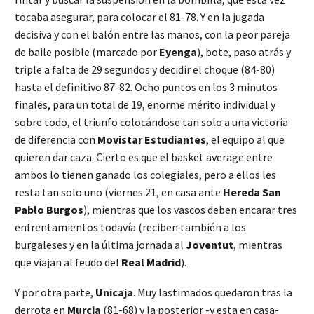
tocaba asegurar, para colocar el 81-78. Y en la jugada
decisiva y con el balón entre las manos, con la peor pareja
de baile posible (marcado por
Eyenga
), bote, paso atrás y
triple a falta de 29 segundos y decidir el choque (84-80)
hasta el definitivo 87-82. Ocho puntos en los 3 minutos
finales, para un total de 19, enorme mérito individual y
sobre todo, el triunfo colocándose tan solo a una victoria
de diferencia con
Movistar Estudiantes
, el equipo al que
quieren dar caza. Cierto es que el basket average entre
ambos lo tienen ganado los colegiales, pero a ellos les
resta tan solo uno (viernes 21, en casa ante
Hereda San
Pablo Burgos
), mientras que los vascos deben encarar tres
enfrentamientos todavía (reciben también a los
burgaleses y en la última jornada al
Joventut
, mientras
que viajan al feudo del
Real Madrid
).
Y por otra parte,
Unicaja
. Muy lastimados quedaron tras la
derrota en
Murcia
(81-68) y la posterior -y esta en casa-