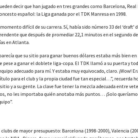
pueden decir que han jugado en tres grandes como Barcelona, Real 
loncesto español: la Liga ganada por el TDK Manresa en 1998.
omento difícil de su carrera. Sí, había sido número 33 del ‘draft’ 
prendente que después de promediar 22,1 minutos en el segundo de 
ías en Atlanta.
 parecía que su sitio para ganar buenos dólares estaba más bien en 
nte pese a ganar el doblete liga-copa. El TDK llamó a su puerta y 
 el equipo adecuado para mí. Y estaba muy equivocado, claro. ¡Wow! E
ítulo para el club y la propia ciudad fue tan especial…”, recuerda
tio y a su gente. La clave fue tener la mezcla adecuada entre vet
dos, no les importaba quién anotaba más puntos… ¡Solo queríamos
quipo”.
de clubs de mayor presupuesto: Barcelona (1998-2000), Valencia (20