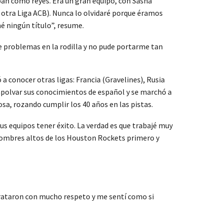
an como reyes. Era un gran equipo, con Sasha
 otra Liga ACB). Nunca lo olvidaré porque éramos
é ningún título”, resume.
ve problemas en la rodilla y no pude portarme tan
a conocer otras ligas: Francia (Gravelines), Rusia
mpolvar sus conocimientos de español y se marchó a
sa, rozando cumplir los 40 años en las pistas.
sus equipos tener éxito. La verdad es que trabajé muy
hombres altos de los Houston Rockets primero y
 trataron con mucho respeto y me sentí como si