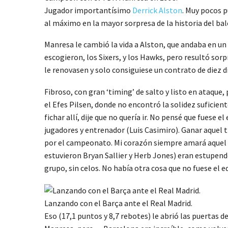
Jugador importantísimo
Derrick Alston
. Muy pocos 
al máximo en la mayor sorpresa de la historia del ba
Manresa le cambió la vida a Alston, que andaba en un m
escogieron, los Sixers, y los Hawks, pero resultó sor
le renovasen y solo consiguiese un contrato de diez d
Fibroso, con gran ‘timing’ de salto y listo en ataque,
el Efes Pilsen, donde no encontró la solidez suficie
fichar allí, dije que no quería ir. No pensé que fuese
jugadores y entrenador (Luis Casimiro). Ganar aquel t
por el campeonato. Mi corazón siempre amará aquel si
estuvieron Bryan Sallier y Herb Jones) eran estupen
grupo, sin celos. No había otra cosa que no fuese el e
Lanzando con el Barça ante el Real Madrid.
Eso (17,1 puntos y 8,7 rebotes) le abrió las puertas 