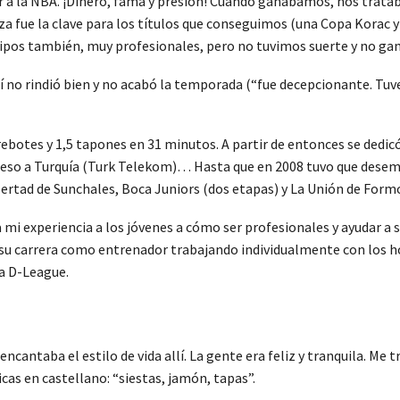
 a la NBA. ¡Dinero, fama y presión! Cuando ganábamos, nos tratab
a fue la clave para los títulos que conseguimos (una Copa Korac y
uipos también, muy profesionales, pero no tuvimos suerte y no gan
llí no rindió bien y no acabó la temporada (“fue decepcionante. Tu
ebotes y 1,5 tapones en 31 minutos. A partir de entonces se dedicó 
greso a Turquía (Turk Telekom)… Hasta que en 2008 tuvo que dese
ertad de Sunchales, Boca Juniors (dos etapas) y La Unión de Formo
a mi experiencia a los jóvenes a cómo ser profesionales y ayudar a 
 su carrera como entrenador trabajando individualmente con los 
la D-League.
cantaba el estilo de vida allí. La gente era feliz y tranquila. Me
icas en castellano: “siestas, jamón, tapas”.