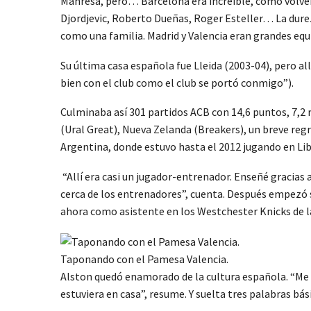
Manresa, pero… Barcelona era increíble, como volver
Djordjevic, Roberto Dueñas, Roger Esteller… La durez
como una familia. Madrid y Valencia eran grandes eq
Su última casa española fue Lleida (2003-04), pero a
bien con el club como el club se portó conmigo”).
Culminaba así 301 partidos ACB con 14,6 puntos, 7,2 r
(Ural Great), Nueva Zelanda (Breakers), un breve re
Argentina, donde estuvo hasta el 2012 jugando en Lib
“Allí era casi un jugador-entrenador. Enseñé gracias 
cerca de los entrenadores”, cuenta. Después empezó
ahora como asistente en los Westchester Knicks de 
Taponando con el Pamesa Valencia.
Alston quedó enamorado de la cultura española. “Me en
estuviera en casa”, resume. Y suelta tres palabras bás