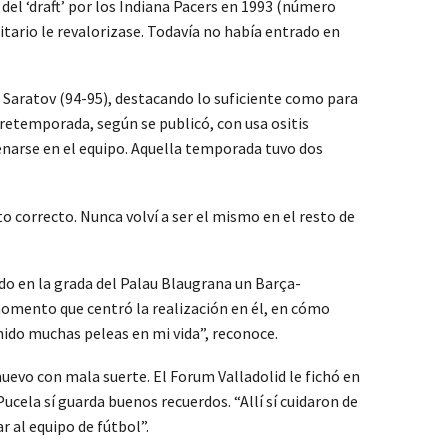
del ‘draft’ por los Indiana Pacers en 1993 (número
itario le revalorizase. Todavía no había entrado en
 al Saratov (94-95), destacando lo suficiente como para
retemporada, según se publicó, con usa ositis
renarse en el equipo. Aquella temporada tuvo dos
o correcto. Nunca volví a ser el mismo en el resto de
do en la grada del Palau Blaugrana un Barça-
 momento que centró la realización en él, en cómo
enido muchas peleas en mi vida”, reconoce.
nuevo con mala suerte. El Forum Valladolid le fichó en
ucela sí guarda buenos recuerdos. “Allí sí cuidaron de
r al equipo de fútbol”.