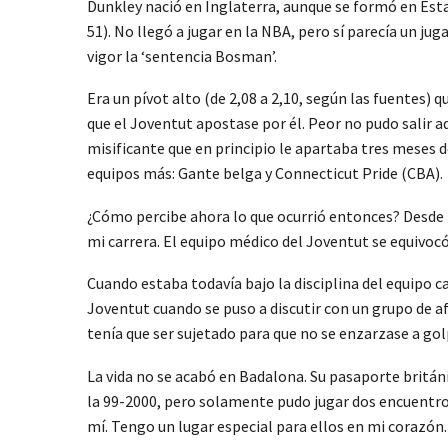
Dunkley nació en Inglaterra, aunque se formó en Esta
51). No llegó a jugar en la NBA, pero sí parecía un j
vigor la ‘sentencia Bosman’.
Era un pívot alto (de 2,08 a 2,10, según las fuentes) q
que el Joventut apostase por él. Peor no pudo salir
misificante que en principio le apartaba tres meses d
equipos más: Gante belga y Connecticut Pride (CBA).
¿Cómo percibe ahora lo que ocurrió entonces? Desde lu
mi carrera. El equipo médico del Joventut se equivocó
Cuando estaba todavía bajo la disciplina del equipo 
Joventut cuando se puso a discutir con un grupo de a
tenía que ser sujetado para que no se enzarzase a gol
La vida no se acabó en Badalona. Su pasaporte británic
la 99-2000, pero solamente pudo jugar dos encuentros 
mí. Tengo un lugar especial para ellos en mi corazón.