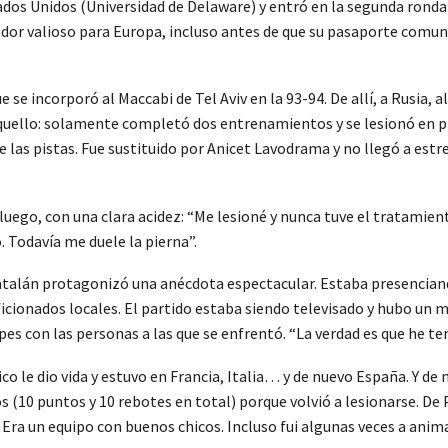
dos Unidos (Universidad de Delaware) y entró en la segunda ronda 
ugador valioso para Europa, incluso antes de que su pasaporte comun
ue se incorporó al Maccabi de Tel Aviv en la 93-94. De allí, a Rusia,
 aquello: solamente completó dos entrenamientos y se lesionó en p
e las pistas. Fue sustituido por Anicet Lavodrama y no llegó a est
ego, con una clara acidez: “Me lesioné y nunca tuve el tratamient
. Todavía me duele la pierna”.
catalán protagonizó una anécdota espectacular. Estaba presencian
ficionados locales. El partido estaba siendo televisado y hubo un
pes con las personas a las que se enfrentó. “La verdad es que he t
o le dio vida y estuvo en Francia, Italia… y de nuevo España. Y de 
(10 puntos y 10 rebotes en total) porque volvió a lesionarse. De P
 Era un equipo con buenos chicos. Incluso fui algunas veces a anima