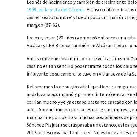
Leonés de nacimiento y también de crecimiento balo
1999, en la pista del Cáceres
. Estuvo cuatro minutos e
casi el ‘sexto hombre’ y fue un poco un ‘marrón’. Lue
margen (67-62).
Era muy joven (20 años) y empezó entonces una ruta p
Alcázar y LEB Bronce también en Alcázar. Todo eso ha
Antes conviene descubrir cómo se veía a sí mismo. “C
casa no es tan sencillo poder tirarte todos los balon
influyente de su carrera: le tuvo en Villanueva de la 
Retomamos lo de su giro vital, que tiene su miga: cuan
andaluza la acompañó y primero intentó entrar en el f
corrían mucho y yo ya estaba bastante cascado con la
años. Aprendí mucho porque es una gran empresa, en l
marcharme porque no vi muchas posibilidades de progre
Sánchez Pizjuán) se traspasaba un estanco, así es qu
2012 lo llevo y va bastante bien. No es lo de antes 