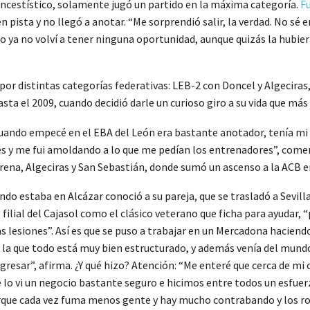
ncestístico, solamente jugó un partido en la máxima categoría.
Fu
n pista y no llegó a anotar. “Me sorprendió salir, la verdad. No sé 
go ya no volví a tener ninguna oportunidad, aunque quizás la hubie
or distintas categorías federativas: LEB-2 con Doncel y Algeciras,
sta el 2009, cuando decidió darle un curioso giro a su vida que má
uando empecé en el EBA del León era bastante anotador, tenía mi s
es y me fui amoldando a lo que me pedían los entrenadores”, coment
Serena, Algeciras y San Sebastián, donde sumó un ascenso a la ACB e
do estaba en Alcázar conoció a su pareja, que se trasladó a Sevilla
ilial del Cajasol como el clásico veterano que ficha para ayudar, 
s lesiones”. Así es que se puso a trabajar en un Mercadona hacien
a que todo está muy bien estructurado, y además venía del mundo d
sar”, afirma. ¿Y qué hizo? Atención: “Me enteré que cerca de mi c
e lo vi un negocio bastante seguro e hicimos entre todos un esfuer
porque cada vez fuma menos gente y hay mucho contrabando y los ro