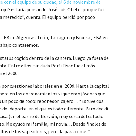
e con el equipo de su ciudad, el 6 de noviembre de
en qué estaría pensando José Luis Oliete, porque fui
ra merecido”, cuenta. El equipo perdió por poco
 LEB en Algeciras, León, Tarragona y Bruesa , EBA en
s abajo contaremos.
tatus cogido dentro de la cantera. Luego ya fuera de
a. Entre ellos, sin duda Porfi Fisac fue el más
n el 2006.
 por cuestiones laborales en el 2009. Hasta la capital
“pero en los entrenamientos vi que eran jóvenes que
do un poco de todo: reponedor, cajero… “Estuve dos
el deporte, en el que es todo diferente. Pero decidí
asa (en el barrio de Nervión, muy cerca del estadio
zo. Me ayudó mi familia, mi novia… Desde finales del
llos de los vapeadores, pero da para comer”.