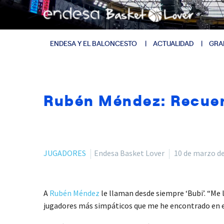
ENDESA Y EL BALONCESTO
ACTUALIDAD
GRA
Rubén Méndez: Recuer
JUGADORES
Endesa Basket Lover
10 de marzo d
A
Rubén Méndez
le llaman desde siempre ‘Bubi’. “Me 
jugadores más simpáticos que me he encontrado en est