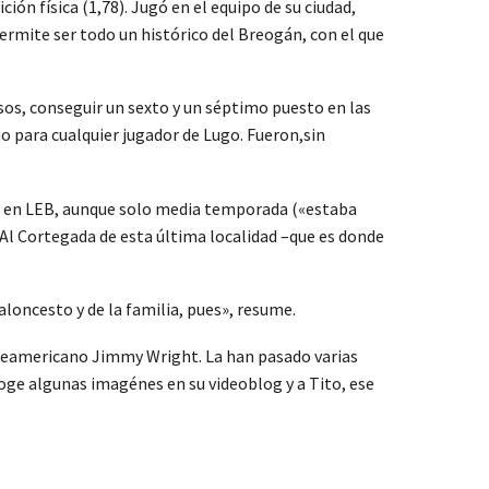
ción física (1,78). Jugó en el equipo de su ciudad,
ermite ser todo un histórico del Breogán, con el que
sos, conseguir un sexto y un séptimo puesto en las
o para cualquier jugador de Lugo. Fueron,sin
gán en LEB, aunque solo media temporada («estaba
 Al Cortegada de esta última localidad –que es donde
aloncesto y de la familia, pues», resume.
 norteamericano Jimmy Wright. La han pasado varias
coge algunas imagénes en su videoblog y a Tito, ese