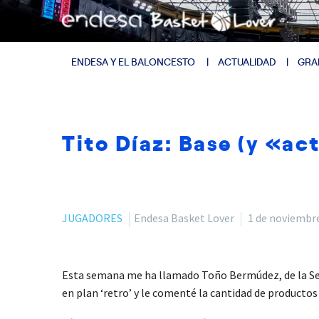
ENDESA Y EL BALONCESTO
ACTUALIDAD
GRA
Tito Díaz: Base (y «ac
JUGADORES
Endesa Basket Lover
1 de noviembr
Esta semana me ha llamado Toño Bermúdez, de la Ser
en plan ‘retro’ y le comenté la cantidad de productos p