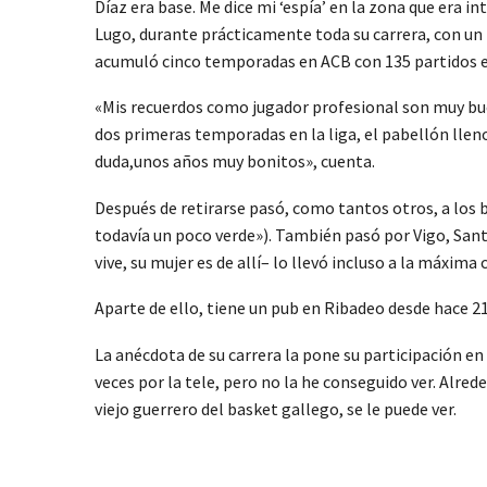
Díaz era base. Me dice mi ‘espía’ en la zona que era in
Lugo, durante prácticamente toda su carrera, con un p
acumuló cinco temporadas en ACB con 135 partidos en
«Mis recuerdos como jugador profesional son muy buen
dos primeras temporadas en la liga, el pabellón llen
duda,unos años muy bonitos», cuenta.
Después de retirarse pasó, como tantos otros, a los 
todavía un poco verde»). También pasó por Vigo, Sant
vive, su mujer es de allí– lo llevó incluso a la máxima 
Aparte de ello, tiene un pub en Ribadeo desde hace 21 
La anécdota de su carrera la pone su participación en
veces por la tele, pero no la he conseguido ver. Alre
viejo guerrero del basket gallego, se le puede ver.