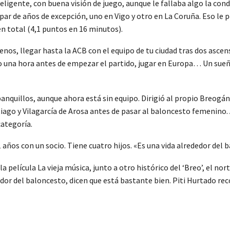
teligente, con buena visión de juego, aunque le fallaba algo la condi
ar de años de excepción, uno en Vigo y otro en La Coruña. Eso le p
 total (4,1 puntos en 16 minutos).
os, llegar hasta la ACB con el equipo de tu ciudad tras dos ascen
o una hora antes de empezar el partido, jugar en Europa… Un sueñ
banquillos, aunque ahora está sin equipo. Dirigió al propio Breo
iago y Vilagarcía de Arosa antes de pasar al baloncesto femenino.
categoría.
años con un socio. Tiene cuatro hijos. «Es una vida alrededor del b
 la película La vieja música, junto a otro histórico del ‘Breo’, el
dedor del baloncesto, dicen que está bastante bien. Piti Hurtado re