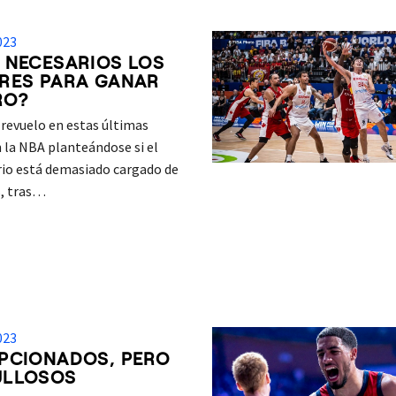
023
 NECESARIOS LOS
RES PARA GANAR
RO?
 revuelo en estas últimas
 la NBA planteándose si el
rio está demasiado cargado de
s, tras…
023
PCIONADOS, PERO
ULLOSOS