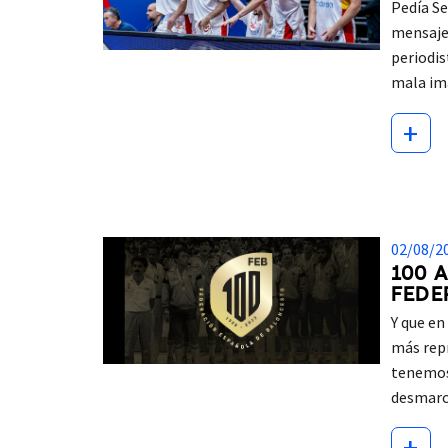
Pedía Se
mensaje 
periodis
mala im
+
02/08/2
100 
FEDE
Y que e
más rep
tenemos 
desmarc
+