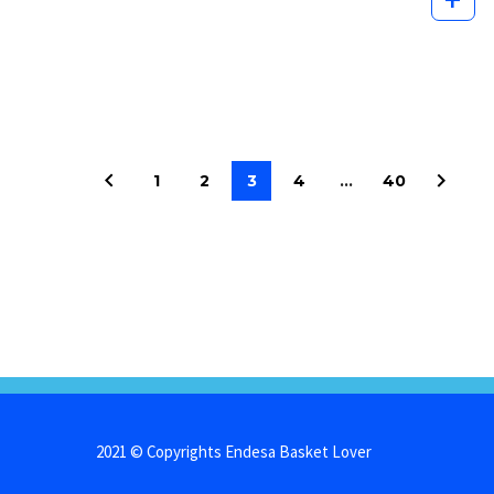
1
2
3
4
…
40
2021 © Copyrights Endesa Basket Lover