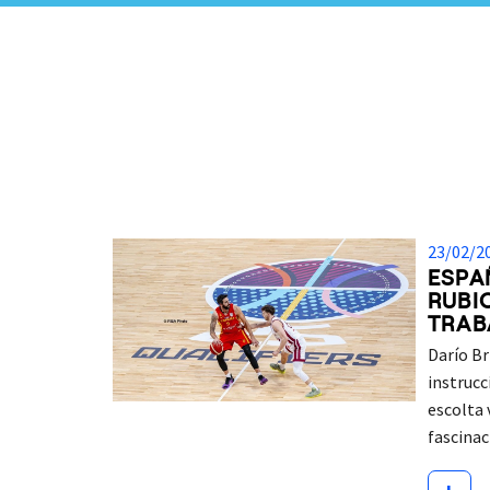
23/02/2
ESPA
RUBI
TRAB
Darío Br
instrucc
escolta 
fascina