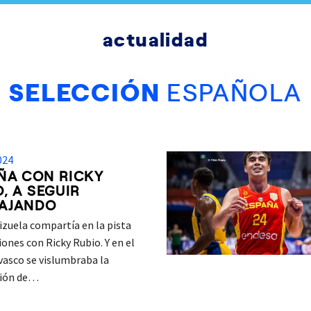
actualidad
SELECCIÓN
ESPAÑOLA
024
ÑA CON RICKY
O, A SEGUIR
AJANDO
izuela compartía en la pista
iones con Ricky Rubio. Y en el
vasco se vislumbraba la
ción de…