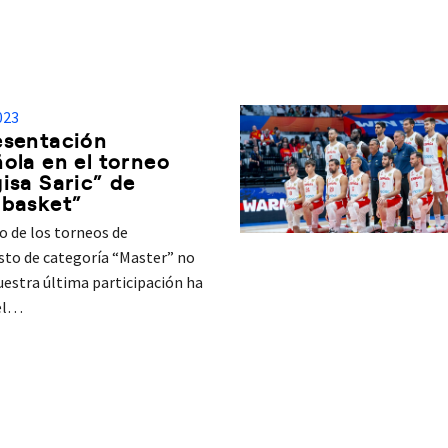
023
esentación
ola en el torneo
isa Saric” de
ibasket”
 de los torneos de
sto de categoría “Master” no
uestra última participación ha
 el…