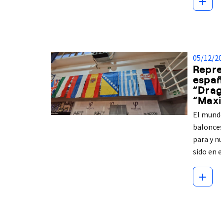
+
05/12/2
Repr
españ
“Drag
“Max
El mundo
balonce
para y n
sido en
+