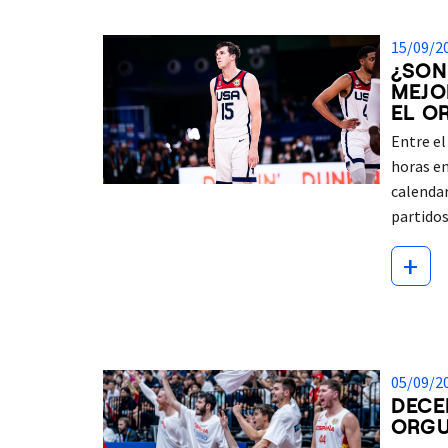
15/09/2
¿SON
MEJO
EL O
Entre el
horas en
calenda
partido
+
05/09/2
DECE
ORG