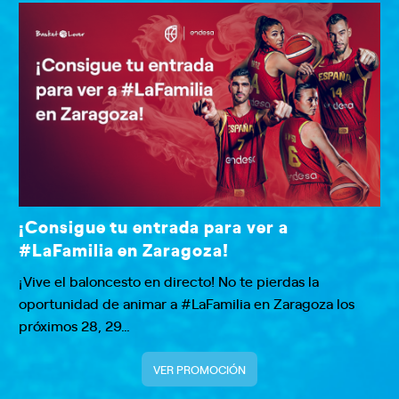
¡Consigue tu entrada para ver a
#LaFamilia en Zaragoza!
¡Vive el baloncesto en directo! No te pierdas la
oportunidad de animar a #LaFamilia en Zaragoza los
próximos 28, 29…
VER PROMOCIÓN