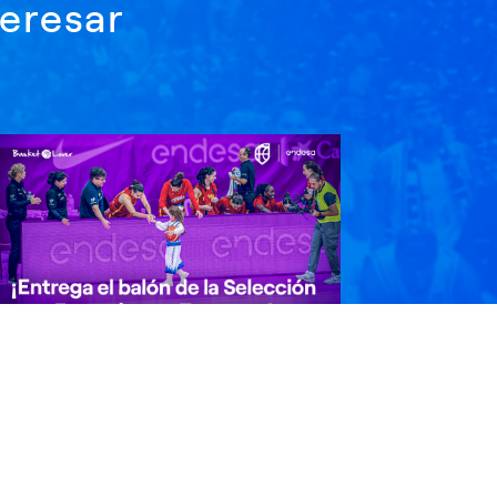
eresar
Entrega el balón de la Selección
emenina en Zaragoza!
l balón del partido puede estar en las
anos de tu hij@. Si tiene entre 6 y 11 años,
articipa…