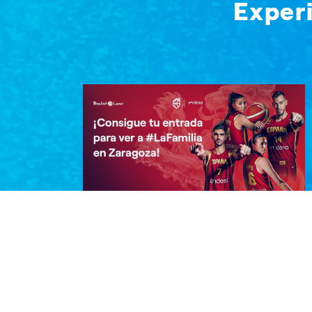
Exper
¡Consigue tu entrada para ver a
#LaFamilia en Zaragoza!
¡Vive el baloncesto en directo! No te
pierdas la oportunidad de animar a
#LaFamilia en Zaragoza los próximos 28,