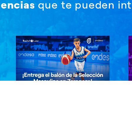
iencias
que te pueden int
¡Entrega el balón de la Selección
¡
Masculina en Zaragoza!
F
¡Haz que tu hij@ viva un momento
E
inolvidable! Si tiene entre 6 y 11 años,
m
participa y podrá ser el…
p