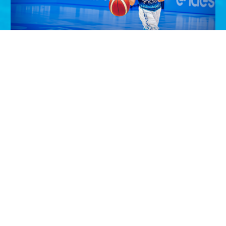
¡Entrega el balón de la Selección
Masculina en Zaragoza!
¡Haz que tu hij@ viva un momento inolvidable! Si tiene
entre 6 y 11 años, participa y podrá ser el…
VER PROMOCIÓN