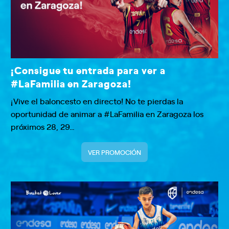
¡Consigue tu entrada para ver a
#LaFamilia en Zaragoza!
¡Vive el baloncesto en directo! No te pierdas la
oportunidad de animar a #LaFamilia en Zaragoza los
próximos 28, 29…
VER PROMOCIÓN