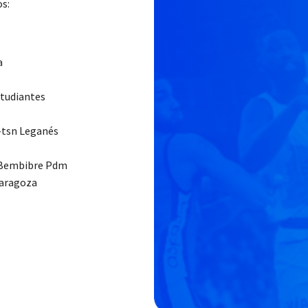
os:
a
studiantes
-tsn Leganés
l Bembibre Pdm
Zaragoza