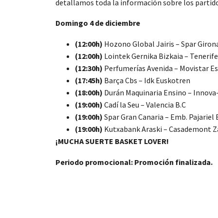
detallamos toda la información sobre los partid
Domingo 4 de
diciembre
(12:00h)
Hozono Global Jairis – Spar Giron
(12:00h)
Lointek Gernika Bizkaia – Tenerife
(12:30h)
Perfumerías Avenida – Movistar E
(17:45h)
Barça Cbs – Idk Euskotren
(18:00h)
Durán Maquinaria Ensino – Innova
(19:00h)
Cadí la Seu – Valencia B.C
(19:00h)
Spar Gran Canaria – Emb. Pajarie
(19:00h)
Kutxabank Araski – Casademont 
¡MUCHA SUERTE BASKET LOVER!
Periodo promocional: Promoción finalizada.