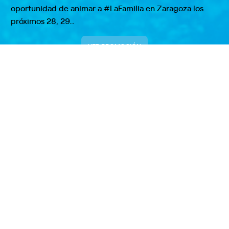
oportunidad de animar a #LaFamilia en Zaragoza los
próximos 28, 29…
VER PROMOCIÓN
¡Entrega el balón de la Selección
Masculina en Zaragoza!