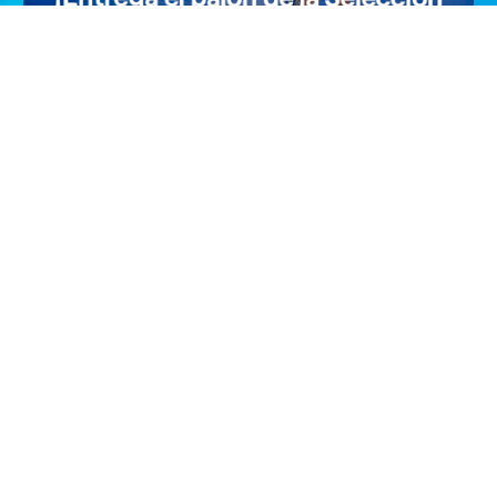
¡Entrega el balón de la Selección
Masculina en Zaragoza!
¡Haz que tu hij@ viva un momento inolvidable! Si tiene
entre 6 y 11 años, participa y podrá ser el…
VER PROMOCIÓN