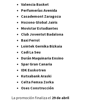
Valencia Basket
Perfumerías Avenida
Casademont Zaragoza
Hozono Global Jairis
Movistar Estudiantes
Club Joventut Badalona
Baxi Ferrol
Lointek Gernika Bizkaia
Cadi La Seu
Durán Maquinaria Ensino
Spar Gran Canaria
IDK Euskotren
Kutxabank Araski
Celta Femxa Zorka
Oses Construcción
La promoción finaliza el
29 de abril