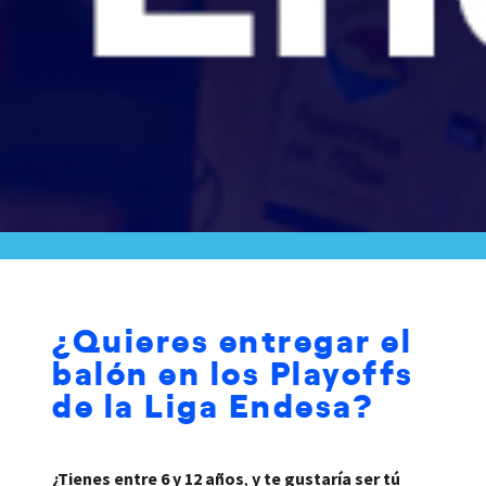
¿Quieres entregar el
balón en los Playoffs
de la Liga Endesa?
¿Tienes entre
6 y 12 años
,
y te gustaría ser tú