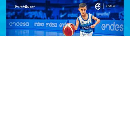
¡Entrega el balón de la Selección
Masculina en Zaragoza!
¡Haz que tu hij@ viva un momento inolvidable! Si tiene
entre 6 y 11 años, participa y podrá ser el…
VER PROMOCIÓN