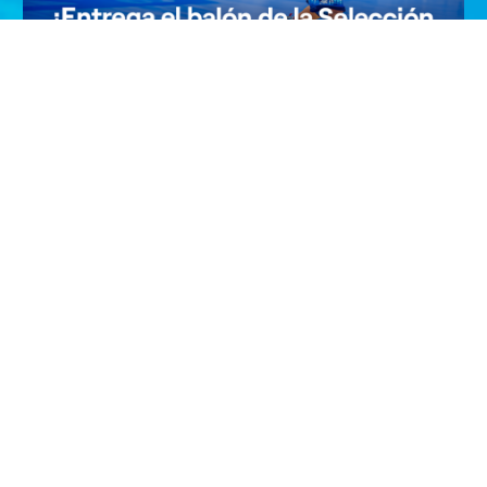
¡Entrega el balón de la Selección
Masculina en Zaragoza!
¡Haz que tu hij@ viva un momento inolvidable! Si tiene
entre 6 y 11 años, participa y podrá ser el…
VER PROMOCIÓN