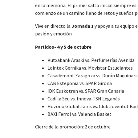
en la memoria. El primer salto inicial siempre es
comienzo de un camino lleno de retos y sueños p
Vive en directo la
Jornada 1
y apoya a tu equipo e
pasión y emoción.
Partidos- 4 y 5 de octubre
Kutxabank Araski vs. Perfumerías Avenida
Lointek Gernika vs. Movistar Estudiantes
Casademont Zaragoza vs. Durán Maquinari
CAB Esteponia vs. SPAR Girona
IDK Euskotren vs. SPAR Gran Canaria
Cadí la Seu vs. Innova-TSN Leganés
Hozono Global Jairis vs. Club Joventut Ba
BAXI Ferrol vs. Valencia Basket
Cierre de la promoción: 2 de octubre.