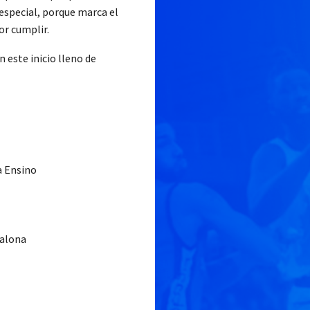
 especial, porque marca el
or cumplir.
n este inicio lleno de
a Ensino
dalona