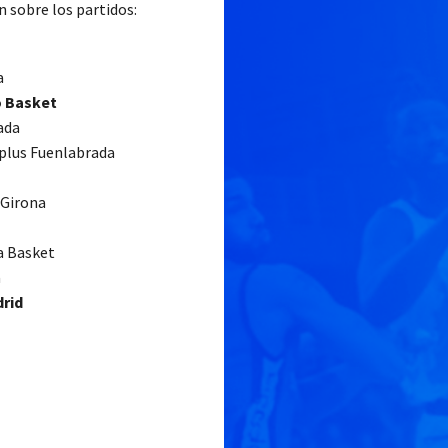
 sobre los partidos:
a
o Basket
ada
plus Fuenlabrada
 Girona
a Basket
a
rid