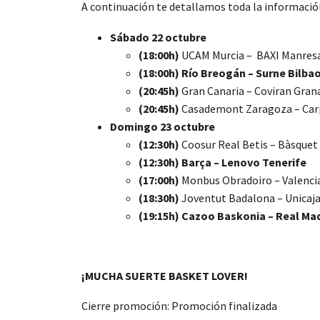
A continuación te detallamos toda la información
Sábado 22 octubre
(18:00h)
UCAM Murcia – BAXI Manres
(18:00h) Río Breogán – Surne Bilba
(20:45h)
Gran Canaria – Coviran Gran
(20:45h)
Casademont Zaragoza – Car
Domingo 23 octubre
(12:30h)
Coosur Real Betis – Bàsquet
(12:30h)
Barça – Lenovo Tenerife
(17:00h)
Monbus Obradoiro – Valenci
(18:30h)
Joventut Badalona – Unicaj
(19:15h)
Cazoo Baskonia – Real Mad
¡MUCHA SUERTE BASKET LOVER!
Cierre promoción: Promoción finalizada