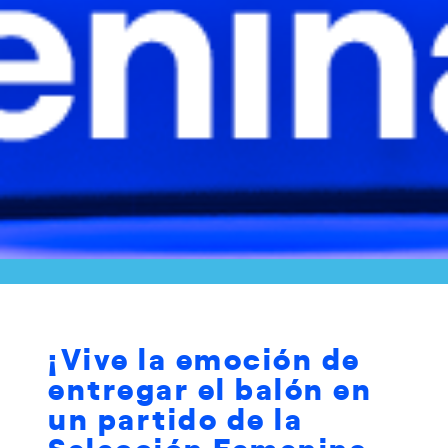
¡Vive la emoción de
entregar el balón en
un partido de la
Selección Femenina