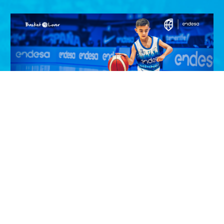
¡Entrega el balón de la Selección
Masculina en Zaragoza!
¡Haz que tu hij@ viva un momento inolvidable! Si tiene
entre 6 y 11 años, participa y podrá ser el…
VER PROMOCIÓN