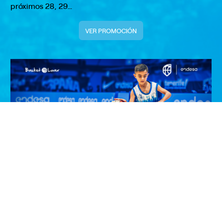
próximos 28, 29…
VER PROMOCIÓN
¡Entrega el balón de la Selección
Masculina en Zaragoza!
¡Haz que tu hij@ viva un momento inolvidable! Si tiene