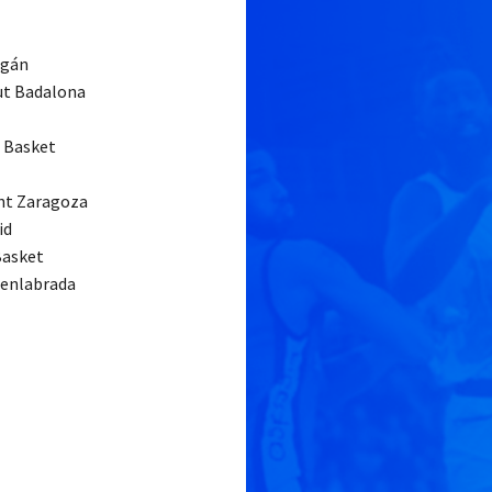
ogán
ut Badalona
 Basket
nt Zaragoza
id
Basket
uenlabrada