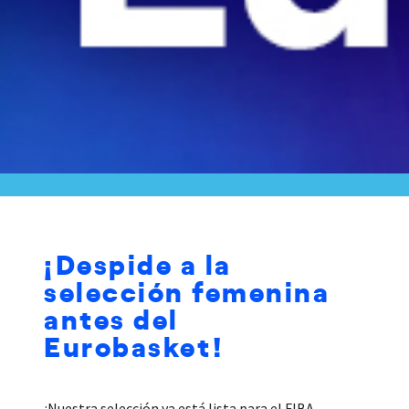
¡Despide a la
selección femenina
antes del
Eurobasket!
¡Nuestra selección ya está lista para el FIBA