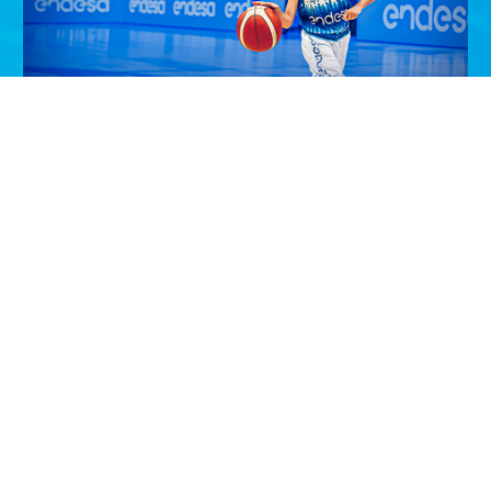
¡Entrega el balón de la Selección
Masculina en Zaragoza!
¡Haz que tu hij@ viva un momento inolvidable! Si tiene
entre 6 y 11 años, participa y podrá ser el…
VER PROMOCIÓN