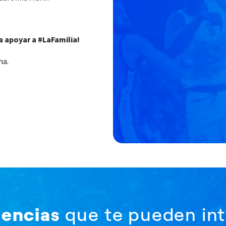
a apoyar a #LaFamilia!
ha.
iencias
que te pueden int