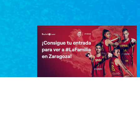
¡Consigue tu entrada para ver a
#LaFamilia en Zaragoza!
¡Vive el baloncesto en directo! No te
pierdas la oportunidad de animar a
#LaFamilia en Zaragoza los próximos 28,
29…