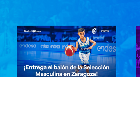
¡Entrega el balón de la Selección
¡
Masculina en Zaragoza!
F
¡Haz que tu hij@ viva un momento
E
inolvidable! Si tiene entre 6 y 11 años,
m
participa y podrá ser el…
p