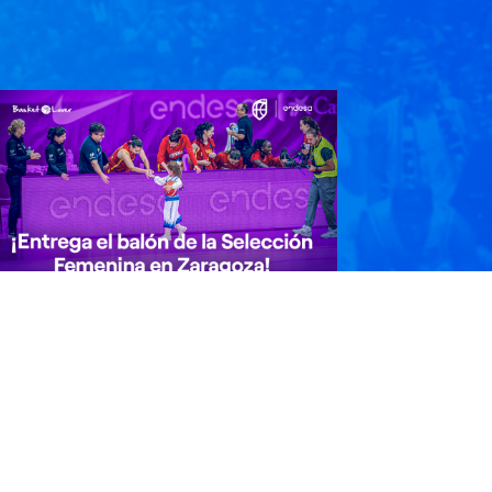
Entrega el balón de la Selección
emenina en Zaragoza!
l balón del partido puede estar en las
anos de tu hij@. Si tiene entre 6 y 11 años,
articipa…