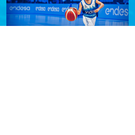
¡Entrega el balón de la Selección
Masculina en Zaragoza!
¡Haz que tu hij@ viva un momento inolvidable! Si tiene
entre 6 y 11 años, participa y podrá ser el…
VER PROMOCIÓN