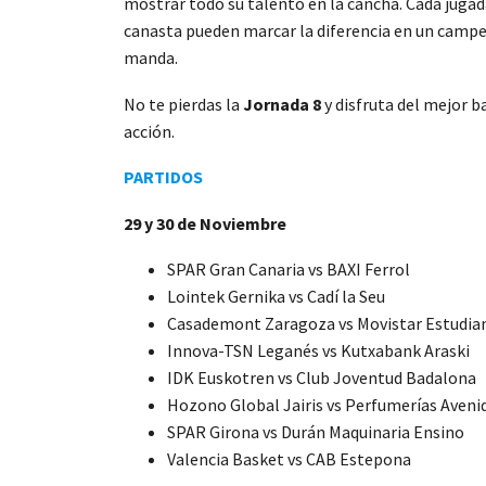
mostrar todo su talento en la cancha. Cada jugad
canasta pueden marcar la diferencia en un camp
manda.
No te pierdas la
Jornada 8
y disfruta del mejor 
acción.
PARTIDOS
29 y 30 de Noviembre
SPAR Gran Canaria vs BAXI Ferrol
Lointek Gernika vs Cadí la Seu
Casademont Zaragoza vs Movistar Estudia
Innova-TSN Leganés vs Kutxabank Araski
IDK Euskotren vs Club Joventud Badalona
Hozono Global Jairis vs Perfumerías Aveni
SPAR Girona vs Durán Maquinaria Ensino
Valencia Basket vs CAB Estepona