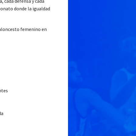
a, cada defensa y cada
eonato donde la igualdad
baloncesto femenino en
ntes
da