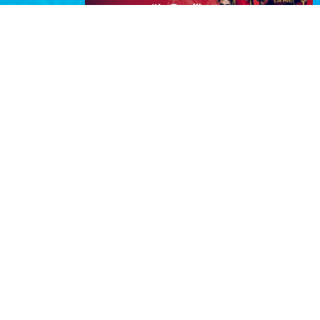
¡Consigue tu entrada para ver a
#LaFamilia en Zaragoza!
¡Vive el baloncesto en directo! No te
pierdas la oportunidad de animar a
#LaFamilia en Zaragoza los próximos 28,
29…
VER PROMOCIÓN