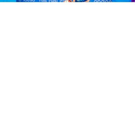
¡Entrega el balón de la Selección
¡
Masculina en Zaragoza!
F
¡Haz que tu hij@ viva un momento
E
inolvidable! Si tiene entre 6 y 11 años,
m
participa y podrá ser el…
p
VER PROMOCIÓN