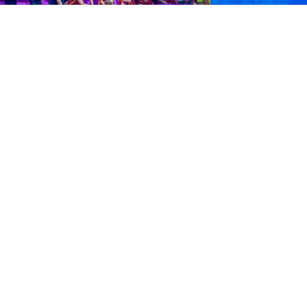
Entrega el balón de la Selección
emenina en Zaragoza!
l balón del partido puede estar en las
anos de tu hij@. Si tiene entre 6 y 11 años,
articipa…
VER PROMOCIÓN