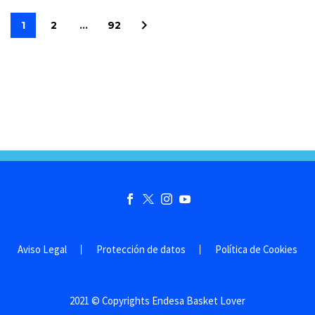
1
2
…
92
Aviso Legal
Protección de datos
Política de Cookies
2021 © Copyrights Endesa Basket Lover