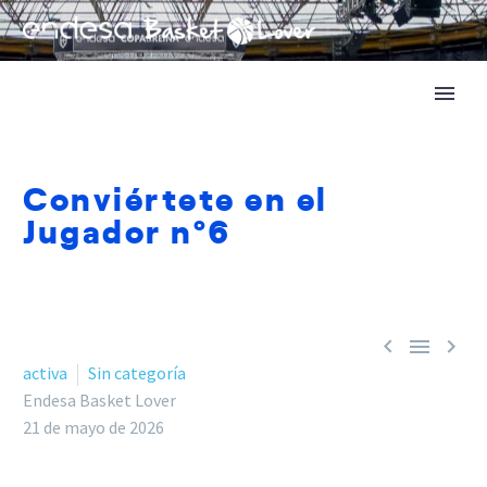
Conviértete en el
Jugador nº6



activa
Sin categoría
Endesa Basket Lover
21 de mayo de 2026