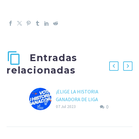
Entradas
relacionadas
¡ELIGE LA HISTORIA
GANADORA DE LIGA
0
ENDESA DE CORAZÓN!
07 Jul 2023
Liga Endesa de Corazón
es el programa social de
Endesa y la ACB. El
proyecto busca impulsar