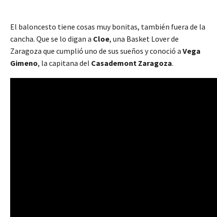
El baloncesto tiene cosas muy bonitas, también fuera de la
cancha. Que se lo digan a
Cloe
, una Basket Lover de
Zaragoza que cumplió uno de sus sueños y conoció a
Vega
Gimeno
, la capitana del
Casademont Zaragoza
.