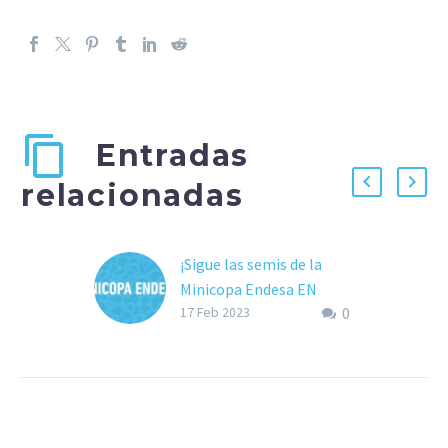
Entradas
relacionadas
¡Sigue las semis de la
Minicopa Endesa EN
0
DIRECTO!
17 Feb 2023
La Minicopa Endesa está
llegando a su fin pero aún
nos queda emoción a
raudales. Este sábado se
disputarán en…