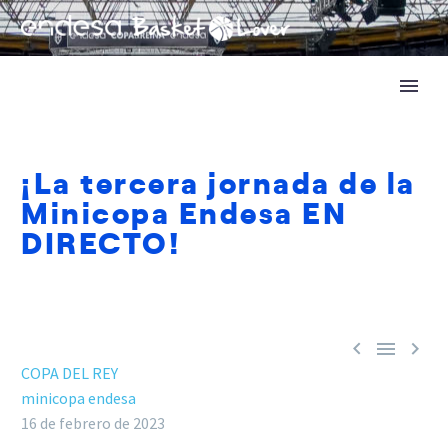
¡La tercera jornada de la
Minicopa Endesa EN
DIRECTO!



COPA DEL REY
minicopa endesa
16 de febrero de 2023