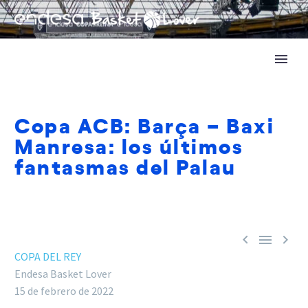
Copa ACB: Barça – Baxi
Manresa: los últimos
fantasmas del Palau



COPA DEL REY
Endesa Basket Lover
15 de febrero de 2022