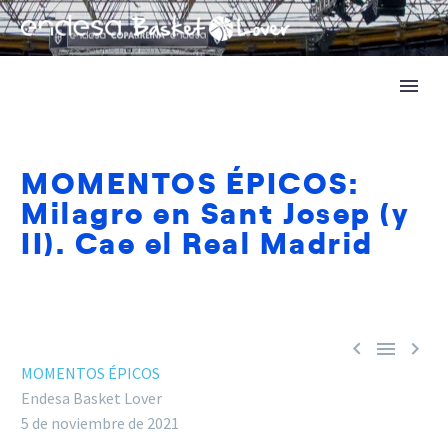
MOMENTOS ÉPICOS:
Milagro en Sant Josep (y
II). Cae el Real Madrid



MOMENTOS ÉPICOS
Endesa Basket Lover
5 de noviembre de 2021