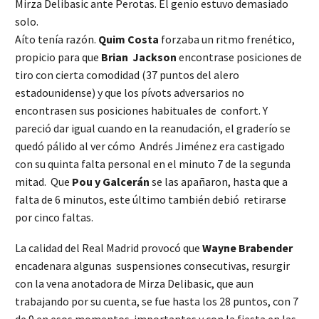
Mirza Delibasic ante Perotas. El genio estuvo demasiado
solo.
Aíto tenía razón.
Quim Costa
forzaba un ritmo frenético,
propicio para que
Brian Jackson
encontrase posiciones de
tiro con cierta comodidad (37 puntos del alero
estadounidense) y que los pívots adversarios no
encontrasen sus posiciones habituales de confort. Y
pareció dar igual cuando en la reanudación, el graderío se
quedó pálido al ver cómo Andrés Jiménez era castigado
con su quinta falta personal en el minuto 7 de la segunda
mitad. Que
Pou y Galcerán
se las apañaron, hasta que a
falta de 6 minutos, este último también debió retirarse
por cinco faltas.
La calidad del Real Madrid provocó que
Wayne Brabender
encadenara algunas suspensiones consecutivas, resurgir
con la vena anotadora de Mirza Delibasic, que aun
trabajando por su cuenta, se fue hasta los 28 puntos, con 7
de 9 en esos momentos importantes y con la fiesta en las