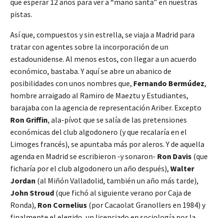
que esperar 12 años para ver a “mano santa” en nuestras
pistas.
Así que, compuestos y sin estrella, se viaja a Madrid para
tratar con agentes sobre la incorporación de un
estadounidense. Al menos estos, con llegar a un acuerdo
económico, bastaba. Y aquí se abre un abanico de
posibilidades con unos nombres que,
Fernando Bermúdez
,
hombre arraigado al Ramiro de Maeztu y Estudiantes,
barajaba con la agencia de representación Ariber. Excepto
Ron Griffin
, ala-pívot que se salía de las pretensiones
económicas del club algodonero (y que recalaría en el
Limoges francés), se apuntaba más por aleros. Y de aquella
agenda en Madrid se escribieron -y sonaron-
Ron Davis
(que
ficharía por el club algodonero un año después),
Walter
Jordan
(al Miñón Valladolid, también un año más tarde),
John Stroud
(que fichó al siguiente verano por Caja de
Ronda),
Ron Cornelius
(por Cacaolat Granollers en 1984) y
finalmente el elegido, un licenciado en sociología por la