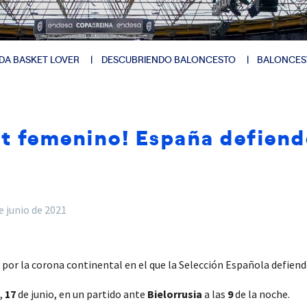
DA BASKET LOVER
DESCUBRIENDO BALONCESTO
BALONCES
t femenino! España defiende
e junio de 2021
r la corona continental en el que la Selección Española defiende
,
17
de junio, en un partido ante
Bielorrusia
a las
9
de la noche.