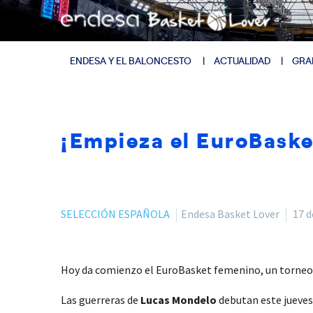
ENDESA Y EL BALONCESTO
ACTUALIDAD
GRA
¡Empieza el EuroBaske
SELECCIÓN ESPAÑOLA
Endesa Basket Lover
17 d
Hoy da comienzo el EuroBasket femenino, un torneo po
Las guerreras de
Lucas
Mondelo
debutan este jueves