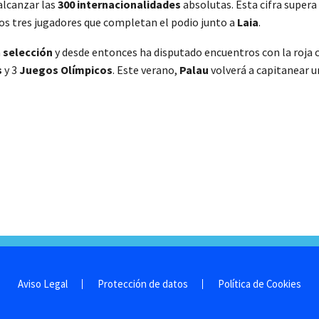
alcanzar las
300 internacionalidades
absolutas. Esta cifra supera
los tres jugadores que completan el podio junto a
Laia
.
a
selección
y desde entonces ha disputado encuentros con la roja c
s
y 3
Juegos Olímpicos
. Este verano,
Palau
volverá a capitanear u
Aviso Legal
Protección de datos
Política de Cookies