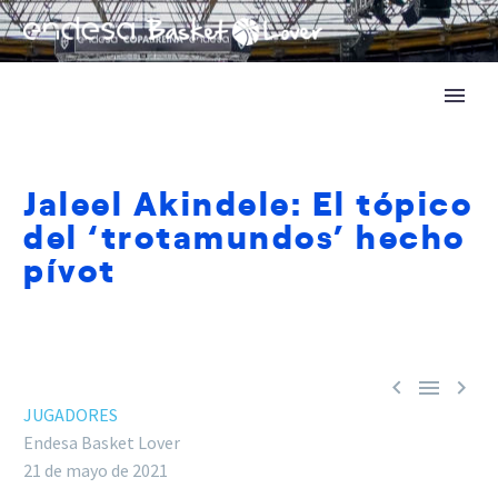
Jaleel Akindele: El tópico
del ‘trotamundos’ hecho
pívot



JUGADORES
Endesa Basket Lover
21 de mayo de 2021