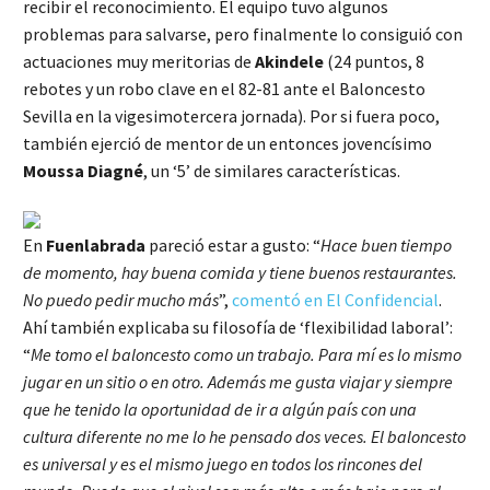
recibir el reconocimiento. El equipo tuvo algunos
problemas para salvarse, pero finalmente lo consiguió con
actuaciones muy meritorias de
Akindele
(24 puntos, 8
rebotes y un robo clave en el 82-81 ante el Baloncesto
Sevilla en la vigesimotercera jornada). Por si fuera poco,
también ejerció de mentor de un entonces jovencísimo
Moussa Diagné
, un ‘5’ de similares características.
En
Fuenlabrada
pareció estar a gusto: “
Hace buen tiempo
de momento, hay buena comida y tiene buenos restaurantes.
No puedo pedir mucho más
”,
comentó en El Confidencial
.
Ahí también explicaba su filosofía de ‘flexibilidad laboral’:
“
Me tomo el baloncesto como un trabajo. Para mí es lo mismo
jugar en un sitio o en otro. Además me gusta viajar y siempre
que he tenido la oportunidad de ir a algún país con una
cultura diferente no me lo he pensado dos veces. El baloncesto
es universal y es el mismo juego en todos los rincones del