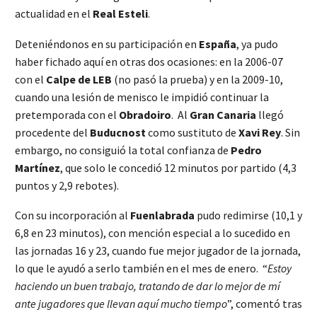
actualidad en el
Real Esteli
.
Deteniéndonos en su participación en
España
, ya pudo
haber fichado aquí en otras dos ocasiones: en la 2006-07
con el
Calpe de LEB
(no pasó la prueba) y en la 2009-10,
cuando una lesión de menisco le impidió continuar la
pretemporada con el
Obradoiro
. Al
Gran Canaria
llegó
procedente del
Buducnost
como sustituto de
Xavi Rey
. Sin
embargo, no consiguió la total confianza de
Pedro
Martínez
, que solo le concedió 12 minutos por partido (4,3
puntos y 2,9 rebotes).
Con su incorporación al
Fuenlabrada
pudo redimirse (10,1 y
6,8 en 23 minutos), con mención especial a lo sucedido en
las jornadas 16 y 23, cuando fue mejor jugador de la jornada,
lo que le ayudó a serlo también en el mes de enero. “
Estoy
haciendo un buen trabajo, tratando de dar lo mejor de mí
ante jugadores que llevan aquí mucho tiempo
”, comentó tras