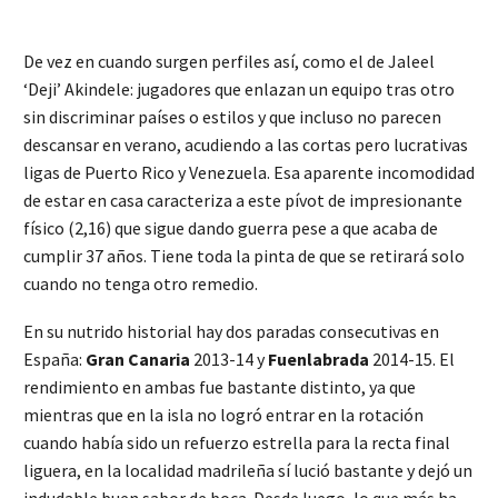
De vez en cuando surgen perfiles así, como el de Jaleel
‘Deji’ Akindele: jugadores que enlazan un equipo tras otro
sin discriminar países o estilos y que incluso no parecen
descansar en verano, acudiendo a las cortas pero lucrativas
ligas de Puerto Rico y Venezuela. Esa aparente incomodidad
de estar en casa caracteriza a este pívot de impresionante
físico (2,16) que sigue dando guerra pese a que acaba de
cumplir 37 años. Tiene toda la pinta de que se retirará solo
cuando no tenga otro remedio.
En su nutrido historial hay dos paradas consecutivas en
España:
Gran Canaria
2013-14 y
Fuenlabrada
2014-15. El
rendimiento en ambas fue bastante distinto, ya que
mientras que en la isla no logró entrar en la rotación
cuando había sido un refuerzo estrella para la recta final
liguera, en la localidad madrileña sí lució bastante y dejó un
indudable buen sabor de boca. Desde luego, lo que más ha