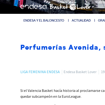
ENDESA Y EL BALONCESTO
ACTUALIDAD
GRA
Perfumerías Avenida,
LIGA FEMENINA ENDESA
Endesa Basket Lover
19
Si el Valencia Basket hacía historia al proclamarse c
quedar subcampeón en la EuroLeague.