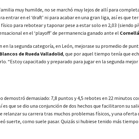
familia muy humilde, no se marchó muy lejos de allí para completa
ra entrar en el ‘draft’ ni para acabar en una gran liga, así es que t
 físico para rebotear y taponar pese a estar solo en 2,03 (siendo pí
ensacional en el ‘playoff’ de permanencia ganado ante el
Cornell
n en la segunda categoría, en León, mejorase su promedio de punto
Blancos de Rueda Valladolid
, que por aquel tiempo tenía que ec
o. “Estoy capacitado y preparado para jugar en la segunda mejor 
 lo demostró demasiado: 7,8 puntos y 4,5 rebotes en 22 minutos co
 es que se dio una conjunción de dos hechos que facilitaron su sali
 de relanzar su carrera tras muchos problemas físicos, y una oferta
eseó suerte, como suele pasar. Quizás si hubiese tenido más tiempo