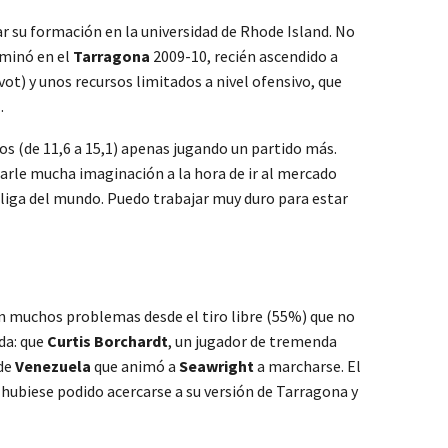
r su formación en la universidad de Rhode Island. No
erminó en el
Tarragona
2009-10, recién ascendido a
vot) y unos recursos limitados a nivel ofensivo, que
á
.
s (de 11,6 a 15,1) apenas jugando un partido más.
harle mucha imaginación a la hora de ir al mercado
liga del mundo. Puedo trabajar muy duro para estar
n muchos problemas desde el tiro libre (55%) que no
da: que
Curtis Borchardt
, un jugador de tremenda
 de
Venezuela
que animó a
Seawright
a marcharse. El
 hubiese podido acercarse a su versión de Tarragona y