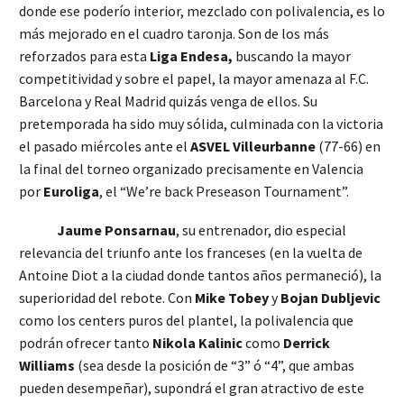
donde ese poderío interior, mezclado con polivalencia, es lo
más mejorado en el cuadro taronja. Son de los más
reforzados para esta
Liga Endesa,
buscando la mayor
competitividad y sobre el papel, la mayor amenaza al F.C.
Barcelona y Real Madrid quizás venga de ellos. Su
pretemporada ha sido muy sólida, culminada con la victoria
el pasado miércoles ante el
ASVEL Villeurbanne
(77-66) en
la final del torneo organizado precisamente en Valencia
por
Euroliga
, el “We’re back Preseason Tournament”.
Jaume Ponsarnau
, su entrenador, dio especial
relevancia del triunfo ante los franceses (en la vuelta de
Antoine Diot a la ciudad donde tantos años permaneció), la
superioridad del rebote. Con
Mike Tobey
y
Bojan Dubljevic
como los centers puros del plantel, la polivalencia que
podrán ofrecer tanto
Nikola Kalinic
como
Derrick
Williams
(sea desde la posición de “3” ó “4”, que ambas
pueden desempeñar), supondrá el gran atractivo de este